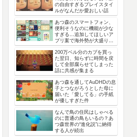
の自由すぎるプレイスタイ
ルがなんだか愛おしい話
あつ森のスマートフォン、
便利そうなのに機能が少な
すぎる…追加してほしいア
プリ案で海外勢が大盛り上
がり
200万ベル分のカブを買っ
た翌日、知らずに時間を戻
して全部腐らせてしまった
話に共感が集まる
あつ森を通してAuDHDの息
子とつながろうとした母に
届いた「愛してる」の手紙
が優しすぎた件
なんで鳥の住民はしゃべる
のに普通の鳥もいるの？あ
つ森世界の“進化説”に納得
する人が続出