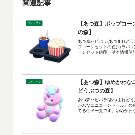
関連記事
【あつ森】ポップコー
コンセプト
の森】
あつ森ハピパラ(あつまれどう
プコーンセットの色(カラバ
ーンセット値段、基本情報値段8
【あつ森】ゆめかわな
こどもべや
どうぶつの森】
あつ森ハピパラ(あつまれどう
かわなユニコーンドール』の
てる住民一覧です。ゆめかわな