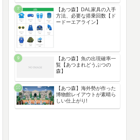
【あつ森】DAL家具の入手
方法、必要な搭乗回数【ド
ードーエアライン】
【あつ森】魚の出現確率一
覧【あつまれどうぶつの
森】
【あつ森】海外勢が作った
博物館レイアウトが素晴ら
しい仕上がり!