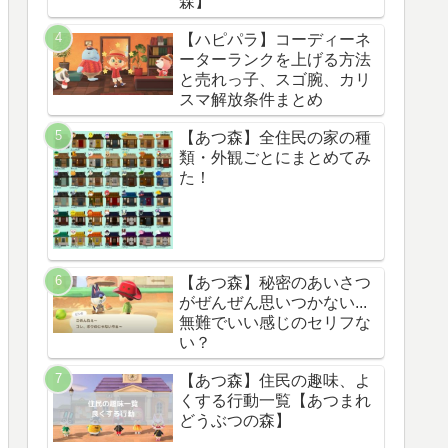
森】
【ハピパラ】コーディーネ
ーターランクを上げる方法
と売れっ子、スゴ腕、カリ
スマ解放条件まとめ
【あつ森】全住民の家の種
類・外観ごとにまとめてみ
た！
【あつ森】秘密のあいさつ
がぜんぜん思いつかない...
無難でいい感じのセリフな
い？
【あつ森】住民の趣味、よ
くする行動一覧【あつまれ
どうぶつの森】