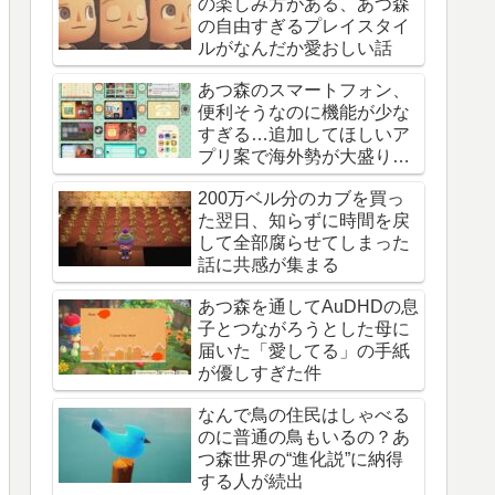
の楽しみ方がある、あつ森
の自由すぎるプレイスタイ
ルがなんだか愛おしい話
あつ森のスマートフォン、
便利そうなのに機能が少な
すぎる…追加してほしいア
プリ案で海外勢が大盛り上
がり
200万ベル分のカブを買っ
た翌日、知らずに時間を戻
して全部腐らせてしまった
話に共感が集まる
あつ森を通してAuDHDの息
子とつながろうとした母に
届いた「愛してる」の手紙
が優しすぎた件
なんで鳥の住民はしゃべる
のに普通の鳥もいるの？あ
つ森世界の“進化説”に納得
する人が続出