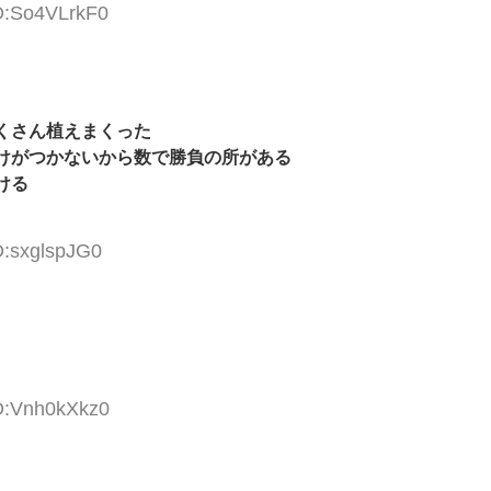
ID:So4VLrkF0
くさん植えまくった
けがつかないから数で勝負の所がある
ける
D:sxglspJG0
ID:Vnh0kXkz0