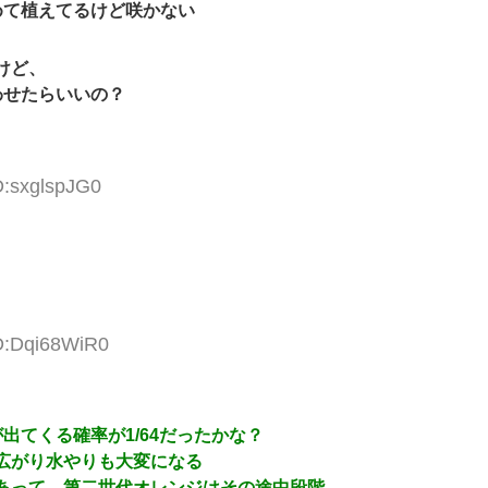
めて植えてるけど咲かない
けど、
わせたらいいの？
D:sxglspJG0
ID:Dqi68WiR0
出てくる確率が1/64だったかな？
広がり水やりも大変になる
があって、第二世代オレンジはその途中段階