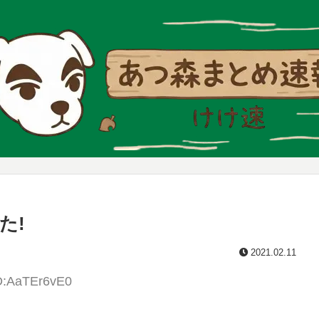
た!
2021.02.11
ID:AaTEr6vE0