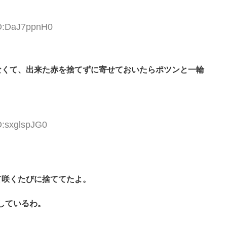
ID:DaJ7ppnH0
なくて、出来た赤を捨てずに寄せておいたらポツンと一輪
D:sxglspJG0
て咲くたびに捨ててたよ。
しているわ。