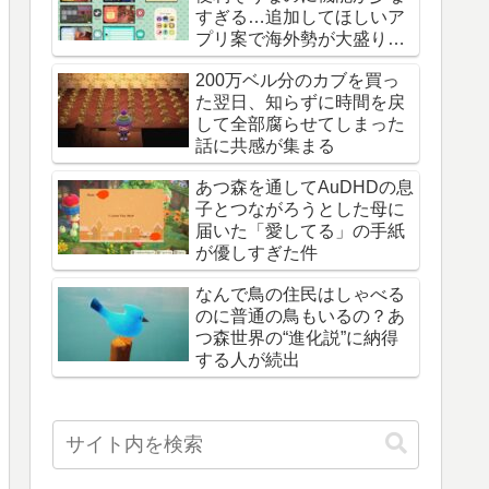
すぎる…追加してほしいア
プリ案で海外勢が大盛り上
がり
200万ベル分のカブを買っ
た翌日、知らずに時間を戻
して全部腐らせてしまった
話に共感が集まる
あつ森を通してAuDHDの息
子とつながろうとした母に
届いた「愛してる」の手紙
が優しすぎた件
なんで鳥の住民はしゃべる
のに普通の鳥もいるの？あ
つ森世界の“進化説”に納得
する人が続出