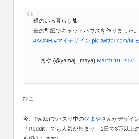
猫のいる暮らし🐈
傘の型紙でキャットハウスを作りました
#ACNH
#マイデザイン
pic.twitter.com/6
— まや (@yamaji_maya)
March 19, 2021
ひ
こ
今、Twitterでバズり中の
@まや
さんがデザイ
「Reddit」でも人気が集まり、1日で3万
を紹介します!