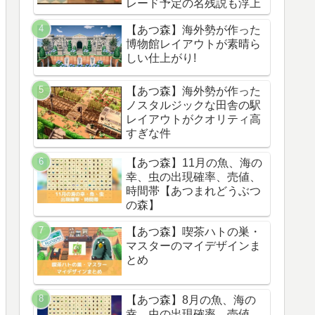
レード予定の名残説も浮上
【あつ森】海外勢が作った
博物館レイアウトが素晴ら
しい仕上がり!
【あつ森】海外勢が作った
ノスタルジックな田舎の駅
レイアウトがクオリティ高
すぎな件
【あつ森】11月の魚、海の
幸、虫の出現確率、売値、
時間帯【あつまれどうぶつ
の森】
【あつ森】喫茶ハトの巣・
マスターのマイデザインま
とめ
【あつ森】8月の魚、海の
幸、虫の出現確率、売値、