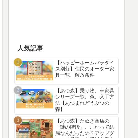
人気記事
【ハッピーホームパラダイ
ス別荘】住民のオーダー家
具一覧、解放条件
【あつ森】乗り物、車家具
シリーズ一覧、色、入手方
法【あつまれどうぶつの
森】
【あつ森】たぬき商店の
「謎の階段」、これって結
局なんだったの？アップグ