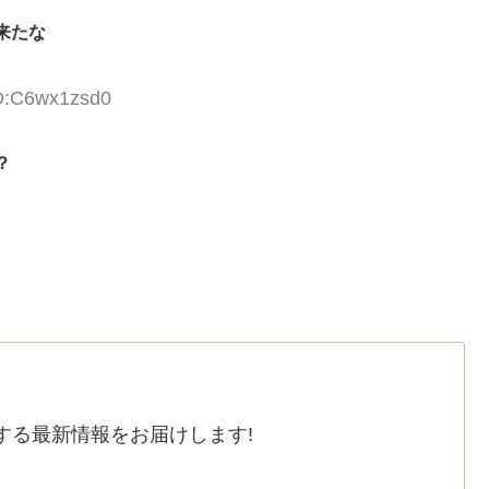
来たな
ID:C6wx1zsd0
？
する最新情報をお届けします!