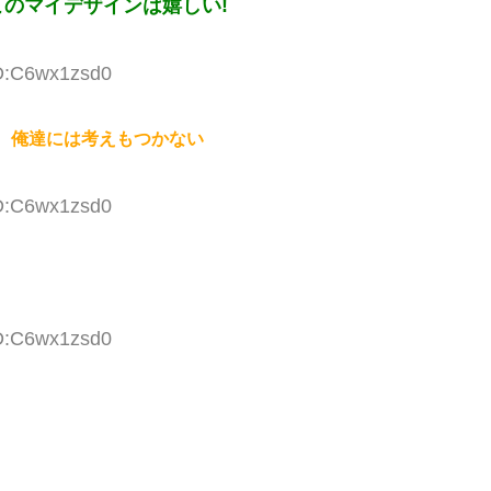
のマイデザインは嬉しい!
ID:C6wx1zsd0
、俺達には考えもつかない
ID:C6wx1zsd0
ID:C6wx1zsd0