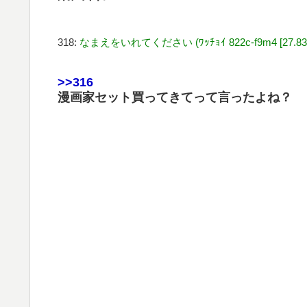
318:
なまえをいれてください (ﾜｯﾁｮｲ 822c-f9m4 [27.83.3
>>316
漫画家セット買ってきてって言ったよね？