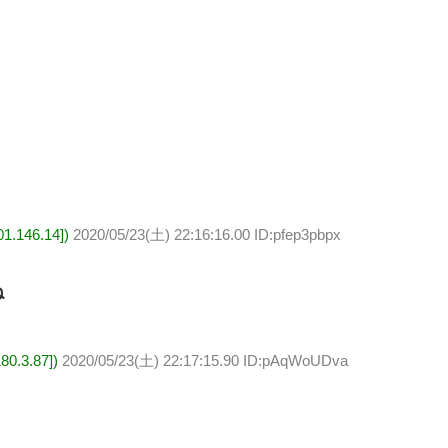
146.14])
2020/05/23(土) 22:16:16.00 ID:pfep3pbpx
ね
.3.87])
2020/05/23(土) 22:17:15.90 ID:pAqWoUDva