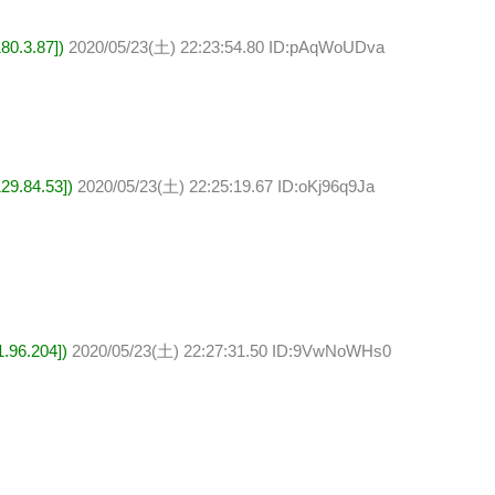
.3.87])
2020/05/23(土) 22:23:54.80 ID:pAqWoUDva
.84.53])
2020/05/23(土) 22:25:19.67 ID:oKj96q9Ja
6.204])
2020/05/23(土) 22:27:31.50 ID:9VwNoWHs0