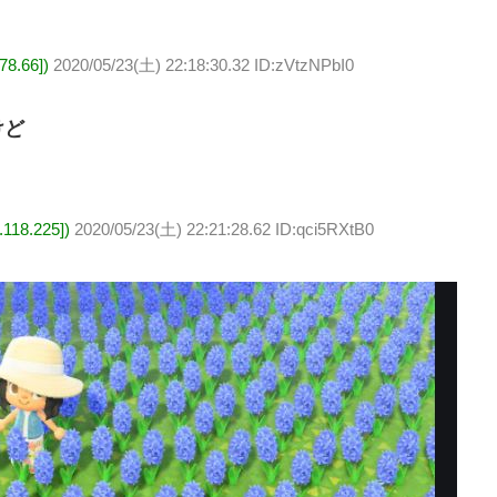
8.66])
2020/05/23(土) 22:18:30.32 ID:zVtzNPbI0
けど
18.225])
2020/05/23(土) 22:21:28.62 ID:qci5RXtB0