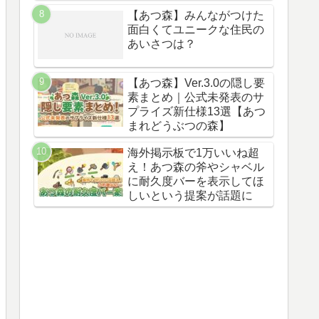
【あつ森】みんながつけた
面白くてユニークな住民の
あいさつは？
【あつ森】Ver.3.0の隠し要
素まとめ｜公式未発表のサ
プライズ新仕様13選【あつ
まれどうぶつの森】
海外掲示板で1万いいね超
え！あつ森の斧やシャベル
に耐久度バーを表示してほ
しいという提案が話題に