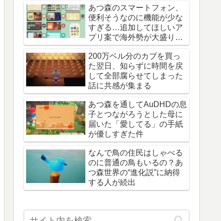
あつ森のスマートフォン、
便利そうなのに機能が少な
すぎる…追加してほしいア
プリ案で海外勢が大盛り上
がり
200万ベル分のカブを買っ
た翌日、知らずに時間を戻
して全部腐らせてしまった
話に共感が集まる
あつ森を通してAuDHDの息
子とつながろうとした母に
届いた「愛してる」の手紙
が優しすぎた件
なんで鳥の住民はしゃべる
のに普通の鳥もいるの？あ
つ森世界の“進化説”に納得
する人が続出