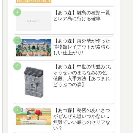
【あつ森】離島の種類一覧
とレア島に行ける確率
【あつ森】海外勢が作った
博物館レイアウトが素晴ら
しい仕上がり!
【あつ森】中世の街並み(ち
ゅうせいのまちなみ)の色、
値段、入手方法【あつまれ
どうぶつの森】
【あつ森】秘密のあいさつ
がぜんぜん思いつかない...
無難でいい感じのセリフな
い？