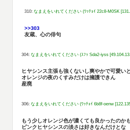
310:
なまえをいれてください (ﾜｯﾁｮｲ 22c8-M0SK [131.12
>>303
友蔵、心の俳句
304:
なまえをいれてください (ｽﾌｯ Sda2-iyss [49.104.13.2
ヒヤシンス主張も強くないし爽やかで可愛い
オレンジの夜のくすみだけは擁護できん
産廃
306:
なまえをいれてください (ﾜｯﾁｮｲ 6b8f-oenw [122.135.1
もう少しオレンジ色が濃くても良かったのか
ピンクヒヤシンスの淡さは好きなんだけとな