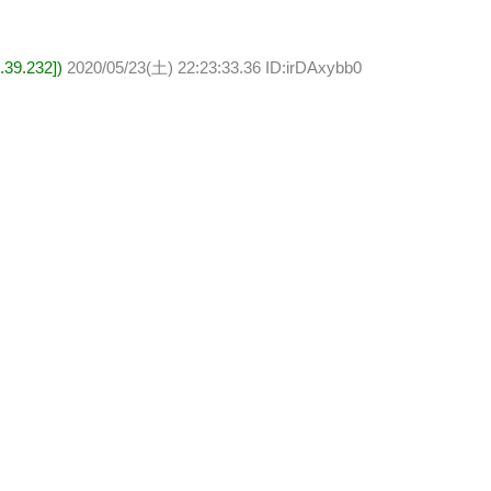
9.232])
2020/05/23(土) 22:23:33.36 ID:irDAxybb0