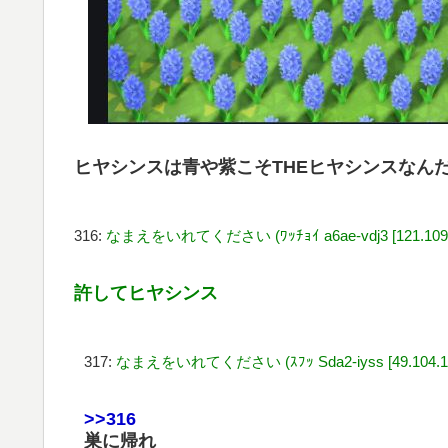
ヒヤシンスは青や紫こそTHEヒヤシンスなん
316:
なまえをいれてください (ﾜｯﾁｮｲ a6ae-vdj3 [121.109.6
許してヒヤシンス
317:
なまえをいれてください (ｽﾌｯ Sda2-iyss [49.104.13
>>316
巣に帰れ