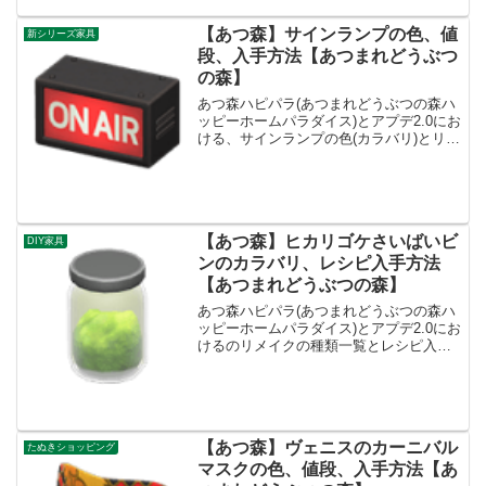
いラグの入手方法についてまとめていま
す。別荘コーディネートで効率よく入手!
【あつ森】サインランプの色、値
新シリーズ家具
別荘づくり...
段、入手方法【あつまれどうぶつ
の森】
あつ森ハピパラ(あつまれどうぶつの森ハ
ッピーホームパラダイス)とアプデ2.0にお
ける、サインランプの色(カラバリ)とリメ
イク、種類一覧と入手方法です。入手方
法、売値サインランプ値段、基本情報値
段7260ベルコンセプト-リメイクキット3
入手方...
【あつ森】ヒカリゴケさいばいビ
DIY家具
ンのカラバリ、レシピ入手方法
【あつまれどうぶつの森】
あつ森ハピパラ(あつまれどうぶつの森ハ
ッピーホームパラダイス)とアプデ2.0にお
けるのリメイクの種類一覧とレシピ入手
方法です。入手方法、値段ヒカリゴケさ
いばいビン基本情報売値150ベルコンセプ
トSF、じっけんしつリメイクキット1必
要素材・ヒ...
【あつ森】ヴェニスのカーニバル
たぬきショッピング
マスクの色、値段、入手方法【あ