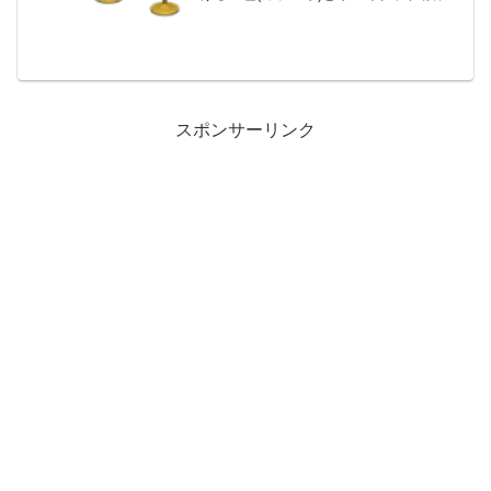
類一覧と入手方法、別荘で持ってる住民
一覧です。入手方法、売値パーテーショ
ンポール値段、基本情報値段1800ベルコ
ンセプト...
スポンサーリンク