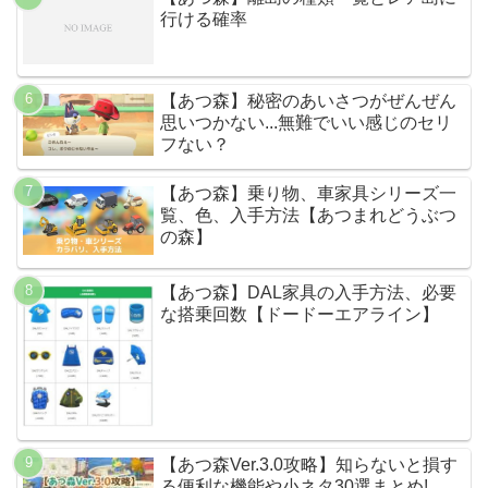
行ける確率
【あつ森】秘密のあいさつがぜんぜん
思いつかない...無難でいい感じのセリ
フない？
【あつ森】乗り物、車家具シリーズ一
覧、色、入手方法【あつまれどうぶつ
の森】
【あつ森】DAL家具の入手方法、必要
な搭乗回数【ドードーエアライン】
【あつ森Ver.3.0攻略】知らないと損す
る便利な機能や小ネタ30選まとめ!