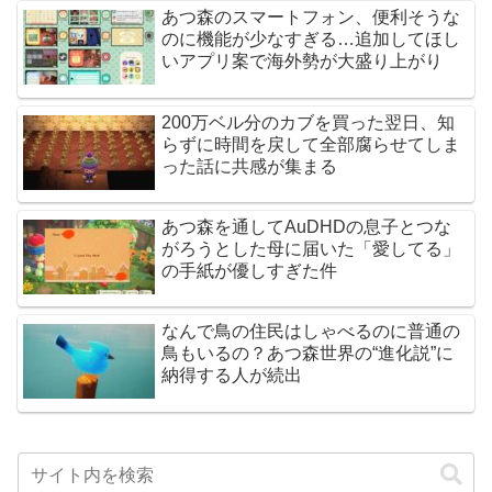
あつ森のスマートフォン、便利そうな
のに機能が少なすぎる…追加してほし
いアプリ案で海外勢が大盛り上がり
200万ベル分のカブを買った翌日、知
らずに時間を戻して全部腐らせてしま
った話に共感が集まる
あつ森を通してAuDHDの息子とつな
がろうとした母に届いた「愛してる」
の手紙が優しすぎた件
なんで鳥の住民はしゃべるのに普通の
鳥もいるの？あつ森世界の“進化説”に
納得する人が続出