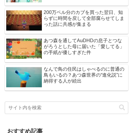
200万ベル分のカブを買った翌日、知
らずに時間を戻して全部腐らせてしま
った話に共感が集まる
あつ森を通してAuDHDの息子とつな
がろうとした母に届いた「愛してる」
の手紙が優しすぎた件
なんで鳥の住民はしゃべるのに普通の
鳥もいるの？あつ森世界の“進化説”に
納得する人が続出
おすすめ記事