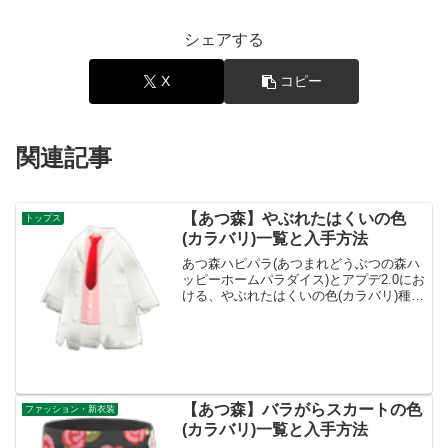
シェアする
X
コピー
関連記事
【あつ森】やぶれたはくいの色
トップス
(カラバリ)一覧と入手方法
あつ森ハピパラ(あつまれどうぶつの森ハ
ッピーホームパラダイス)とアプデ2.0にお
ける、やぶれたはくいの色(カラバリ)種類
一覧と入手方法です。入手方法、売値や
ぶれたはくい値段、基本情報カテゴリー
トップス買値-ベル売値135ベル入手方
法・リサイ...
【あつ森】バラがらスカートの色
ファッション・新衣装
(カラバリ)一覧と入手方法