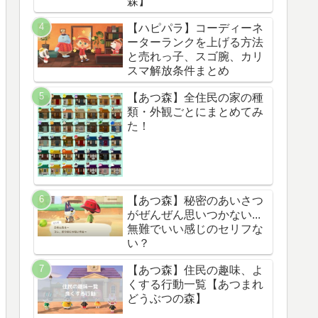
森】
【ハピパラ】コーディーネ
ーターランクを上げる方法
と売れっ子、スゴ腕、カリ
スマ解放条件まとめ
【あつ森】全住民の家の種
類・外観ごとにまとめてみ
た！
【あつ森】秘密のあいさつ
がぜんぜん思いつかない...
無難でいい感じのセリフな
い？
【あつ森】住民の趣味、よ
くする行動一覧【あつまれ
どうぶつの森】