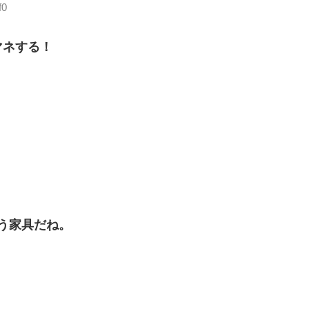
f0
マネする！
う家具だね。