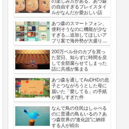
の楽しみ方がある、あつ森
の自由すぎるプレイスタイ
ルがなんだか愛おしい話
あつ森のスマートフォン、
便利そうなのに機能が少な
すぎる…追加してほしいア
プリ案で海外勢が大盛り上
がり
200万ベル分のカブを買っ
た翌日、知らずに時間を戻
して全部腐らせてしまった
話に共感が集まる
あつ森を通してAuDHDの息
子とつながろうとした母に
届いた「愛してる」の手紙
が優しすぎた件
なんで鳥の住民はしゃべる
のに普通の鳥もいるの？あ
つ森世界の“進化説”に納得
する人が続出