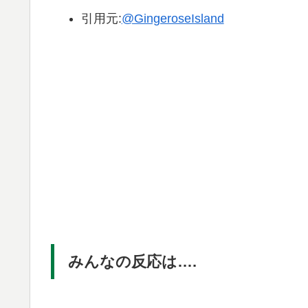
引用元:
@GingeroseIsland
みんなの反応は….