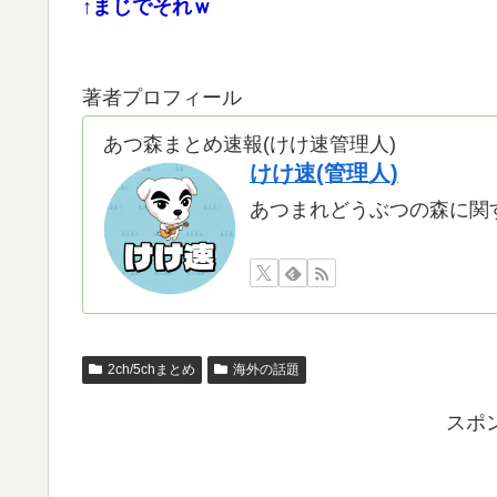
↑まじでそれｗ
著者プロフィール
あつ森まとめ速報(けけ速管理人)
けけ速(管理人)
あつまれどうぶつの森に関
2ch/5chまとめ
海外の話題
スポ