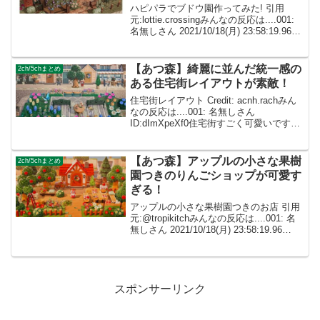
ハピパラでブドウ園作ってみた! 引用
元:lottie.crossingみんなの反応は....001:
名無しさん 2021/10/18(月) 23:58:19.96
ID:dImXpeXf0今作はマイデザとマイデザ
職人のおかげで色んな別荘が...
【あつ森】綺麗に並んだ統一感の
2ch/5chまとめ
ある住宅街レイアウトが素敵！
住宅街レイアウト Credit: acnh.rachみん
なの反応は....001: 名無しさん
ID:dImXpeXf0住宅街すごく可愛いです😭
🧡雰囲気大好きです! 002: 名無しさん
ID:caZ2RUMYM素敵ですね！参考にした
いけど...
【あつ森】アップルの小さな果樹
2ch/5chまとめ
園つきのりんごショップが可愛す
ぎる！
アップルの小さな果樹園つきのお店 引用
元:@tropikitchみんなの反応は....001: 名
無しさん 2021/10/18(月) 23:58:19.96
ID:dImXpeXf0こんなかわいいお店とかわ
いい店員さんいるカフェ通いたい ...
スポンサーリンク