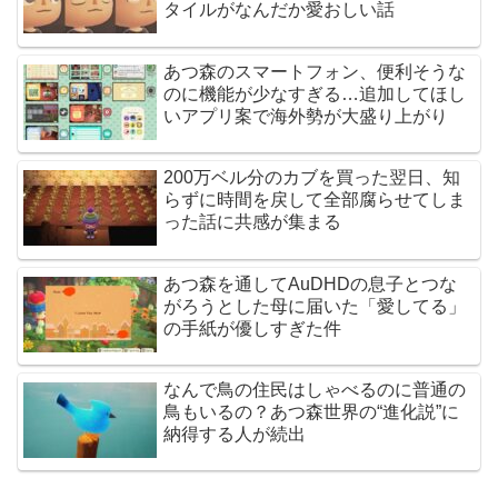
タイルがなんだか愛おしい話
あつ森のスマートフォン、便利そうな
のに機能が少なすぎる…追加してほし
いアプリ案で海外勢が大盛り上がり
200万ベル分のカブを買った翌日、知
らずに時間を戻して全部腐らせてしま
った話に共感が集まる
あつ森を通してAuDHDの息子とつな
がろうとした母に届いた「愛してる」
の手紙が優しすぎた件
なんで鳥の住民はしゃべるのに普通の
鳥もいるの？あつ森世界の“進化説”に
納得する人が続出