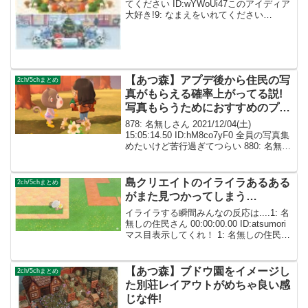
てください ID:wYWoUi47このアイディア
大好き!9: なまえをいれてください
ID:eDxjsrO0すごいです😍😊 10: なまえを
いれてください ID:eb4hfvRDここまでく
ると...
【あつ森】アプデ後から住民の写
2ch/5chまとめ
真がもらえる確率上がってる説!
写真もらうためにおすすめのプレ
ゼントは何？
878: 名無しさん 2021/12/04(土)
15:05:14.50 ID:hM8co7yF0 全員の写真集
めたいけど苦行過ぎてつらい 880: 名無し
さん 2021/12/04(土) 15:31:59.67
ID:w+94eXAJ0 ...
島クリエイトのイライラあるある
2ch/5chまとめ
がまた見つかってしまう…
イライラする瞬間みんなの反応は....1: 名
無しの住民さん 00:00:00.00 ID:atsumori
マス目表示してくれ！ 1: 名無しの住民さ
ん 00:00:00.00 ID:atsumoriめっちゃ共感
したｗ 1: 名無しの住民さ...
【あつ森】ブドウ園をイメージし
2ch/5chまとめ
た別荘レイアウトがめちゃ良い感
じな件!