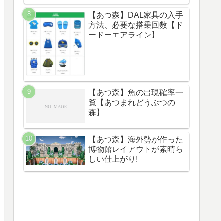
【あつ森】DAL家具の入手
方法、必要な搭乗回数【ド
ードーエアライン】
【あつ森】魚の出現確率一
覧【あつまれどうぶつの
森】
【あつ森】海外勢が作った
博物館レイアウトが素晴ら
しい仕上がり!