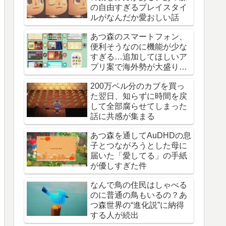
の自由すぎるプレイスタイ
ルがなんだか愛おしい話
あつ森のスマートフォン、
便利そうなのに機能が少な
すぎる…追加してほしいア
プリ案で海外勢が大盛り上
がり
200万ベル分のカブを買っ
た翌日、知らずに時間を戻
して全部腐らせてしまった
話に共感が集まる
あつ森を通してAuDHDの息
子とつながろうとした母に
届いた「愛してる」の手紙
が優しすぎた件
なんで鳥の住民はしゃべる
のに普通の鳥もいるの？あ
つ森世界の“進化説”に納得
する人が続出