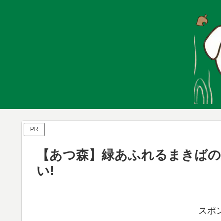
PR
【あつ森】緑あふれるまきば
い!
スポ