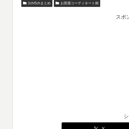
2ch/5chまとめ
お部屋コーディネート例
スポ
シ
X