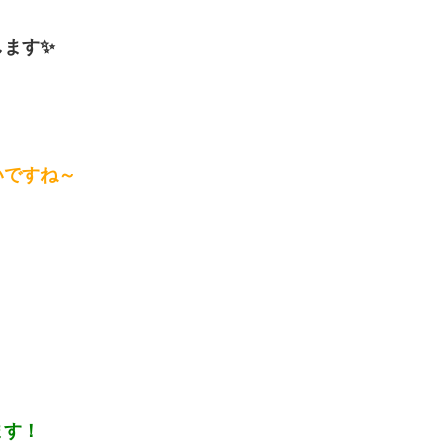
します✨
いですね～
れます！