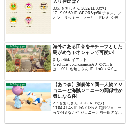
入り住民は?
806: 名無しさん 2022/11/03(木)
17:19:06.69 ID:WPORBqb50 チャス、シ
オン、リッキー、マーサ、ドレミ 次来る
のはキザ系だけど誰が来るかな 807: 名無
しさん 2022/11/03(木) 18:25:...
海外にある田舎をモチーフとした
2ch/5chまとめ
島がめちゃオシャレで可愛い!
新しい島レイアウト
Credit:calico.crossingsみんなの反応
は....001: 名無しさん ID:dImXpeXf0こう
いうナチュラルな島がつくれる人ってほ
んとあこがれる 002: 名無しさん
ID:caZ2RUMYM素敵...
【あつ森】別個体？同一人物？ジ
2ch/5chまとめ
ョニーと海賊ジョニーの関係性が
気になる件!
21: 名無しさん 2020/07/08(水)
19:04:41.45 ID:fnNXT3lvM 海賊ジョニー
って何者なんや ジョニーと同一個体なの
か兄弟なのか全く関係ないのか 24: 名無
しさん 2020/07/08(水) 19:07:2...