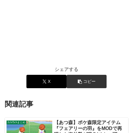
シェアする
X
コピー
関連記事
【あつ森】ポケ森限定アイテム
2ch/5chまとめ
『フェアリーの羽』をMODで再