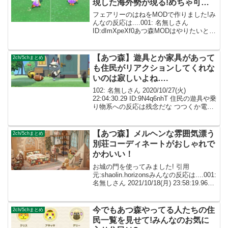
現した海外勢が現る!めちゃ可愛
い件!
フェアリーのはねをMODで作りました!み
んなの反応は....001: 名無しさん
ID:dImXpeXf0あつ森MODはやりたいとは
思わないけど、普通にこれは欲しいか
も..... 002: 名無しさん ID:caZ2RUMYMぜ
ひ、ほかのカ...
【あつ森】遊具とか家具があって
2ch/5chまとめ
も住民がリアクションしてくれな
いのは寂しいよね….
102: 名無しさん 2020/10/27(火)
22:04:30.29 ID:9N4q6nhT 住民の遊具や乗
り物系への反応は残念だな つつくか電源
オンオフしてニコニコして終わりは流石
にないわ 特に遊具はアタシ系が「昔は遊
んだけど今は遊ば...
【あつ森】メルヘンな雰囲気漂う
2ch/5chまとめ
別荘コーディネートがおしゃれで
かわいい！
お城の門を使ってみました! 引用
元:shaolin.horizo​​nsみんなの反応は....001:
名無しさん 2021/10/18(月) 23:58:19.96
ID:dImXpeXf0素晴らしいアイデア😍 002:
名無しさん ID...
今でもあつ森やってる人たちの住
2ch/5chまとめ
民一覧を見せて!みんなのお気に