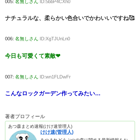
005:
名無しさん
ID:5bbP4CXh0
ナチュラルな、柔らかい色合いでかわいいですね🥰
006:
名無しさん
ID:XgTJUnLn0
今日も可愛くて素敵❤
007:
名無しさん
ID:wn1FLDwFr
こんなロックガーデン作ってみたい…
著者プロフィール
あつ森まとめ速報(けけ速管理人)
けけ速(管理人)
あつまれどうぶつの森に関する最新情報をお