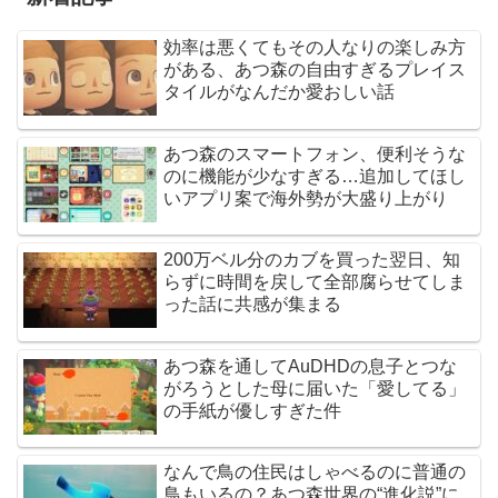
効率は悪くてもその人なりの楽しみ方
がある、あつ森の自由すぎるプレイス
タイルがなんだか愛おしい話
あつ森のスマートフォン、便利そうな
のに機能が少なすぎる…追加してほし
いアプリ案で海外勢が大盛り上がり
200万ベル分のカブを買った翌日、知
らずに時間を戻して全部腐らせてしま
った話に共感が集まる
あつ森を通してAuDHDの息子とつな
がろうとした母に届いた「愛してる」
の手紙が優しすぎた件
なんで鳥の住民はしゃべるのに普通の
鳥もいるの？あつ森世界の“進化説”に