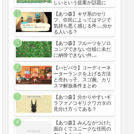
しいという提案が話題に
【あつ森】キザ系のセリ
フ、住民によってはマジで
気持ち悪く感じる件.....分か
る人いる？
【あつ森】フルーツをソロ
コンプできない仕様に未だ
に納得できない件....
【ハピパラ】コーディーネ
ーターランクを上げる方法
と売れっ子、スゴ腕、カリ
スマ解放条件まとめ
【あつ森】分かりやすいギ
ラファノコギリクワガタの
見分け方ってある？
【あつ森】みんながつけた
面白くてユニークな住民の