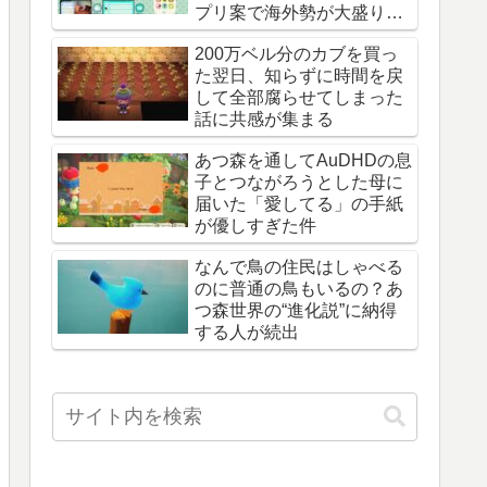
プリ案で海外勢が大盛り上
がり
200万ベル分のカブを買っ
た翌日、知らずに時間を戻
して全部腐らせてしまった
話に共感が集まる
あつ森を通してAuDHDの息
子とつながろうとした母に
届いた「愛してる」の手紙
が優しすぎた件
なんで鳥の住民はしゃべる
のに普通の鳥もいるの？あ
つ森世界の“進化説”に納得
する人が続出