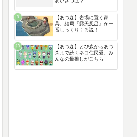
あいさつは？
【あつ森】岩場に置く家
具、結局『露天風呂』が一
番しっくりくる説！
【あつ森】とび森からあつ
森まで続くネコ住民愛、み
んなの最推しがこちら