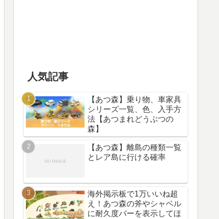
人気記事
【あつ森】乗り物、車家具
シリーズ一覧、色、入手方
法【あつまれどうぶつの
森】
【あつ森】離島の種類一覧
とレア島に行ける確率
海外掲示板で1万いいね超
え！あつ森の斧やシャベル
に耐久度バーを表示してほ