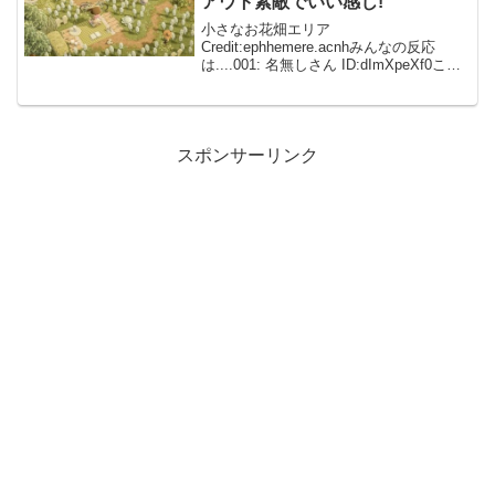
アウト素敵でいい感じ!
小さなお花畑エリア
Credit:ephhemere.acnhみんなの反応
は....001: 名無しさん ID:dImXpeXf0こん
なおしゃれな噴水広場見たことない⛲️✨
002: 名無しさん ID:caZ2RUMYM おしゃ
かわぁ！！け...
スポンサーリンク