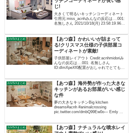
ッチンコーディネートが良い感
じ!
大きくて明るいキッチンコーディネート
引用元:miss_acnhみんなの反応は....001:
名無しさん 2021/10/18(月) 23:58:19.96
ID:dImXpeXf0モダンな雰囲気大好きです!
002: 名無しさん ID:...
【あつ森】かわいいが詰まって
2ch/5chまとめ
る!クリスマス仕様の子供部屋コ
ーディネートが素敵!
子供部屋レイアウト Credit:acnhmidoriみ
んなの反応は....001: 名無しさん
ID:dImXpeXf0配置がおしゃれでとても参
考になります✨ 002: 名無しさん
ID:caZ2RUMYMこんなにオシャレな人初
めて見た ...
【あつ森】海外勢が作った大きな
2ch/5chまとめ
キッチンがあるお部屋がいい感じ
な件
夢の大きなキッチンBig kitchen
dreams#acnh #animalcrossing
pic.twitter.com/dmbQ99Ew0o— Emly 🌻
(@ShaolinHorizons) July 12, 2021 みん
な...
【あつ森】ナチュラルな噴水レイ
2ch/5chまとめ