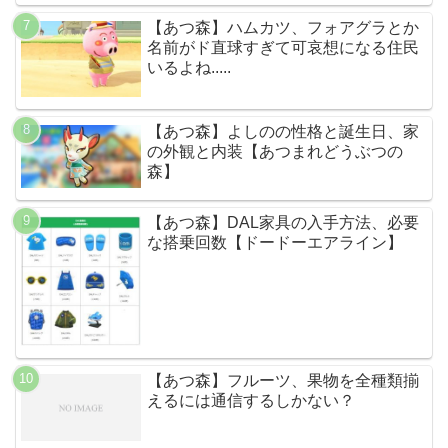
【あつ森】ハムカツ、フォアグラとか
名前がド直球すぎて可哀想になる住民
いるよね.....
【あつ森】よしのの性格と誕生日、家
の外観と内装【あつまれどうぶつの
森】
【あつ森】DAL家具の入手方法、必要
な搭乗回数【ドードーエアライン】
【あつ森】フルーツ、果物を全種類揃
えるには通信するしかない？