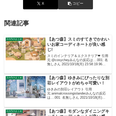
X
コピー
関連記事
【あつ森】スミのすてきでかわい
2ch/5chまとめ
いお家コーディネートが良い感
じ!
スミのインテリア＆エクステリア❤ 引用
元:@cosycheyみんなの反応は....001: 名
無しさん 2021/10/18(月) 23:58:19.96
ID:dImXpeXf0少しでいいからセンス分け
てほしい.... 002: 名無しさ...
【あつ森】ゆきみにぴったりな別
2ch/5chまとめ
荘レイアウトがめちゃ可愛い！
ゆきみの別荘レイアウト 引用
元:animalcrossingislanderみんなの反応
は....001: 名無しさん 2021/10/18(月)
23:58:19.96 ID:dImXpeXf0圧倒的センス
の良さ……！まさにゆきみにぴった...
【あつ森】モダンなダイニングキ
2ch/5chまとめ