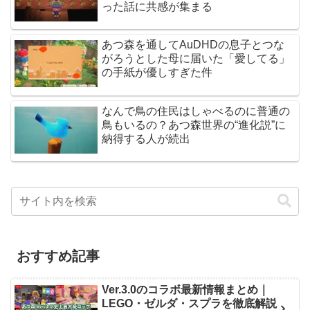
った話に共感が集まる
あつ森を通してAuDHDの息子とつな
がろうとした母に届いた「愛してる」
の手紙が優しすぎた件
なんで鳥の住民はしゃべるのに普通の
鳥もいるの？あつ森世界の“進化説”に
納得する人が続出
おすすめ記事
Ver.3.0のコラボ最新情報まとめ｜
LEGO・ゼルダ・スプラを徹底解説