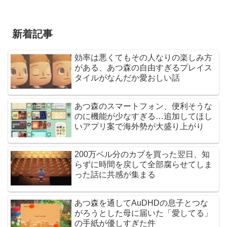
新着記事
効率は悪くてもその人なりの楽しみ方
がある、あつ森の自由すぎるプレイス
タイルがなんだか愛おしい話
あつ森のスマートフォン、便利そうな
のに機能が少なすぎる…追加してほし
いアプリ案で海外勢が大盛り上がり
200万ベル分のカブを買った翌日、知
らずに時間を戻して全部腐らせてしま
った話に共感が集まる
あつ森を通してAuDHDの息子とつな
がろうとした母に届いた「愛してる」
の手紙が優しすぎた件