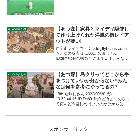
無しの住民さん 00:00:00.00 ID:atsumori
腐ったカブあれば、アリをいっぱ...
【あつ森】家具とマイデザ駆使し
2ch/5chまとめ
て作り上げられた洋風の街レイア
ウトが凄い!
住宅街レイアウト Credit:jillybeans.acnh
みんなの反応は....001: 名無しさん
ID:dImXpeXf0素敵すぎます…！こんな綺
麗な島に住みたいです🥹💖 002: 名無しさ
ん ID:caZ2RUMYM落ち着いた色合...
【あつ森】島クリってどこから手
2ch/5chまとめ
をつけていいか分からない!!みん
なは何を参考にやってるの?
188: 名無しさん 2022/09/20(火)
19:32:44.16 ID:Dn/0nJiy0 どうぶつの森っ
て何をどう楽しめばいいのか分からない
んだけど ひとまず無料でできるスマホの
ポケ森やってみたらすぐ飽きた Switchの
方ならゲ...
スポンサーリンク