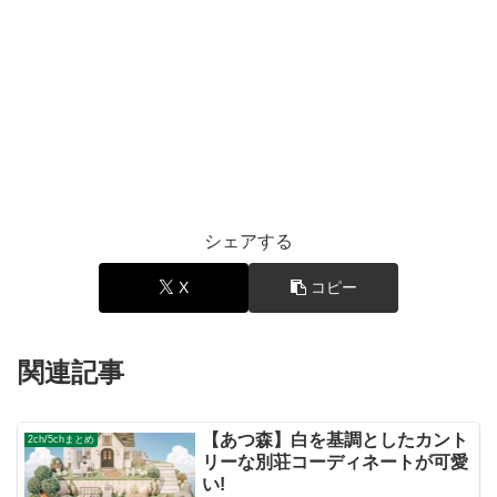
シェアする
X
コピー
関連記事
【あつ森】白を基調としたカント
2ch/5chまとめ
リーな別荘コーディネートが可愛
い!