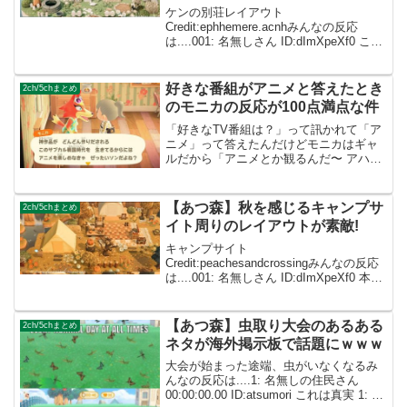
ケンの別荘レイアウト
Credit:ephhemere.acnhみんなの反応
は....001: 名無しさん ID:dImXpeXf0 この
タイプの地形で別荘作り悩んでたので参
考にします！002: 名無しさん
ID:caZ2RUMYM かわい...
好きな番組がアニメと答えたとき
2ch/5chまとめ
のモニカの反応が100点満点な件
「好きなTV番組は？」って訊かれて「ア
ニメ」って答えたんだけどモニカはギャ
ルだから「アニメとか観るんだ〜 アハ
ッ」くらいの反応かと思ったら100点満点
の食いつき方だった#あつ森
pic.twitter.com/PGRhVme68N— 雁えり...
【あつ森】秋を感じるキャンプサ
2ch/5chまとめ
イト周りのレイアウトが素敵!
キャンプサイト
Credit:peachesandcrossingみんなの反応
は....001: 名無しさん ID:dImXpeXf0 本当
にすごい！勉強になります！002: 名無し
さん ID:caZ2RUMYMめっちゃ可愛い！真
似してみま...
【あつ森】虫取り大会のあるある
2ch/5chまとめ
ネタが海外掲示板で話題にｗｗｗ
大会が始まった途端、虫がいなくなるみ
んなの反応は....1: 名無しの住民さん
00:00:00.00 ID:atsumori これは真実 1: 名