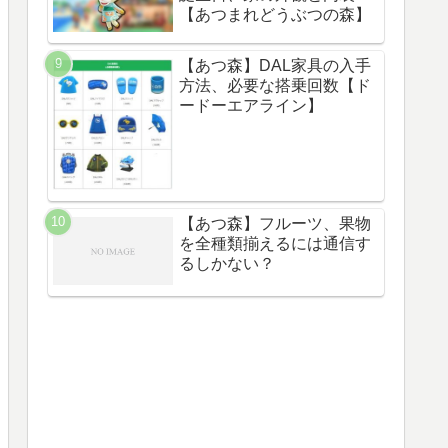
【あつまれどうぶつの森】
【あつ森】DAL家具の入手
方法、必要な搭乗回数【ド
ードーエアライン】
【あつ森】フルーツ、果物
を全種類揃えるには通信す
るしかない？