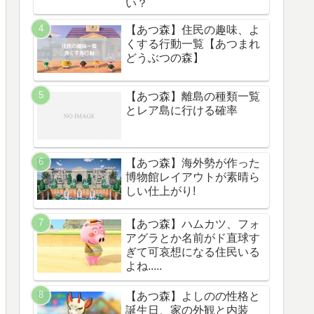
い？
【あつ森】住民の趣味、よ
くする行動一覧【あつまれ
どうぶつの森】
【あつ森】離島の種類一覧
とレア島に行ける確率
【あつ森】海外勢が作った
博物館レイアウトが素晴ら
しい仕上がり!
【あつ森】ハムカツ、フォ
アグラとか名前がド直球す
ぎて可哀想になる住民いる
よね.....
【あつ森】よしのの性格と
誕生日、家の外観と内装