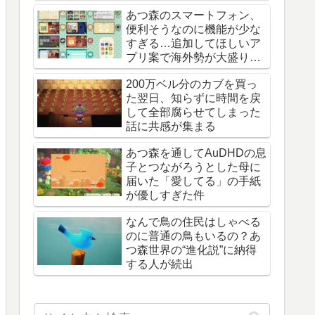
あつ森のスマートフォン、
便利そうなのに機能が少な
すぎる…追加してほしいア
プリ案で海外勢が大盛り上
がり
200万ベル分のカブを買っ
た翌日、知らずに時間を戻
して全部腐らせてしまった
話に共感が集まる
あつ森を通してAuDHDの息
子とつながろうとした母に
届いた「愛してる」の手紙
が優しすぎた件
なんで鳥の住民はしゃべる
のに普通の鳥もいるの？あ
つ森世界の“進化説”に納得
する人が続出