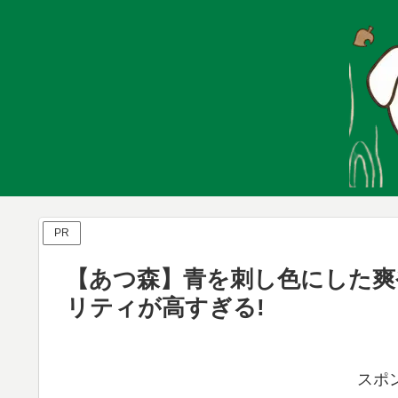
PR
【あつ森】青を刺し色にした爽
リティが高すぎる!
スポ