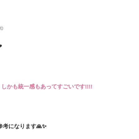
f0
❤
かも統一感もあってすごいです!!!!
考になります🙏✨