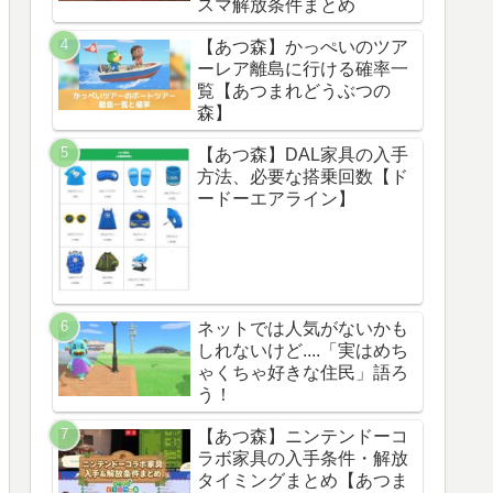
スマ解放条件まとめ
【あつ森】かっぺいのツア
ーレア離島に行ける確率一
覧【あつまれどうぶつの
森】
【あつ森】DAL家具の入手
方法、必要な搭乗回数【ド
ードーエアライン】
ネットでは人気がないかも
しれないけど....「実はめち
ゃくちゃ好きな住民」語ろ
う！
【あつ森】ニンテンドーコ
ラボ家具の入手条件・解放
タイミングまとめ【あつま