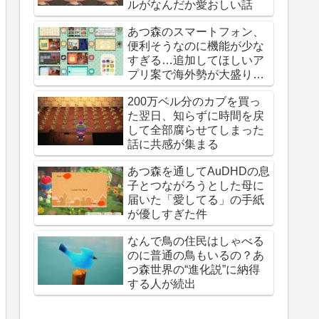
ルがなんだか愛おしい話
あつ森のスマートフォン、
便利そうなのに機能が少な
すぎる…追加してほしいア
プリ案で海外勢が大盛り上
がり
200万ベル分のカブを買っ
た翌日、知らずに時間を戻
して全部腐らせてしまった
話に共感が集まる
あつ森を通してAuDHDの息
子とつながろうとした母に
届いた「愛してる」の手紙
が優しすぎた件
なんで鳥の住民はしゃべる
のに普通の鳥もいるの？あ
つ森世界の“進化説”に納得
する人が続出