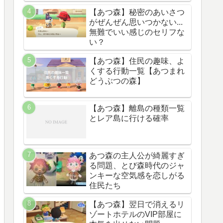
【あつ森】秘密のあいさつ
がぜんぜん思いつかない...
無難でいい感じのセリフな
い？
【あつ森】住民の趣味、よ
くする行動一覧【あつまれ
どうぶつの森】
【あつ森】離島の種類一覧
とレア島に行ける確率
あつ森の主人公が綺麗すぎ
る問題、とび森時代のジャ
ンキーな空気感を恋しがる
住民たち
【あつ森】翌日で消えるリ
ゾートホテルのVIP部屋に