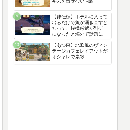
本気を出せない問題
【神仕様】ホテルに入って
出るだけで魚が湧き直すと
知って、桟橋厳選が別ゲー
になったと海外で話題に
【あつ森】北欧風のヴィン
テージカフェレイアウトが
オシャレで素敵!