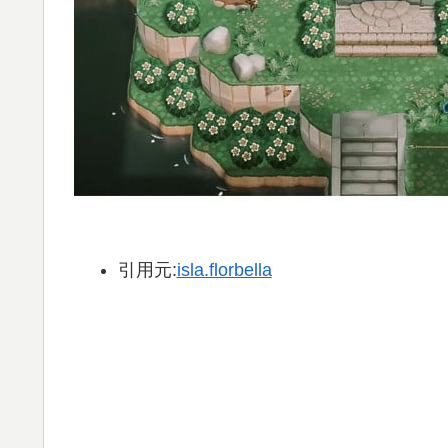
引用元:
isla.florbella