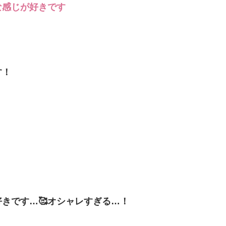
な感じが好きです
す！
きです…🥰オシャレすぎる…！