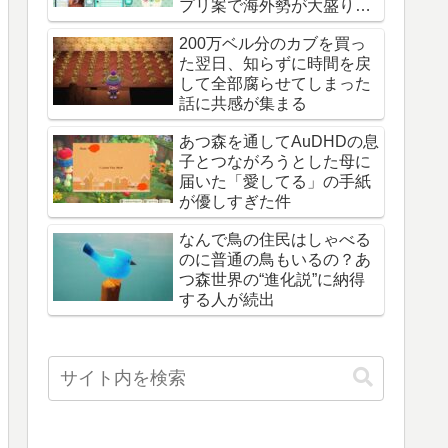
プリ案で海外勢が大盛り上
がり
200万ベル分のカブを買っ
た翌日、知らずに時間を戻
して全部腐らせてしまった
話に共感が集まる
あつ森を通してAuDHDの息
子とつながろうとした母に
届いた「愛してる」の手紙
が優しすぎた件
なんで鳥の住民はしゃべる
のに普通の鳥もいるの？あ
つ森世界の“進化説”に納得
する人が続出