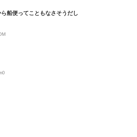
から船便ってこともなさそうだし
xOM
5n0