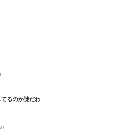
0
してるのか謎だわ
x0