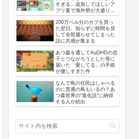
すぎる…追加してほしいア
プリ案で海外勢が大盛り上
がり
200万ベル分のカブを買っ
た翌日、知らずに時間を戻
して全部腐らせてしまった
話に共感が集まる
あつ森を通してAuDHDの息
子とつながろうとした母に
届いた「愛してる」の手紙
が優しすぎた件
なんで鳥の住民はしゃべる
のに普通の鳥もいるの？あ
つ森世界の“進化説”に納得
する人が続出