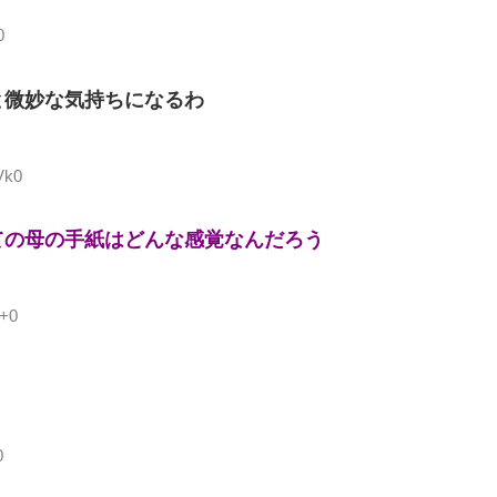
0
と微妙な気持ちになるわ
Vk0
ての母の手紙はどんな感覚なんだろう
K+0
0