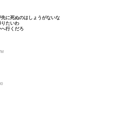
が先に死ぬのはしょうがないな
帰りたいわ
かへ行くだろ
bVM
M0