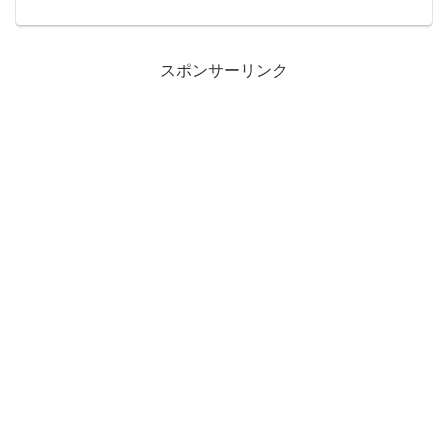
さん 00:00:00.00 ID:atsumoriこういうの
見ると私も島クリエイトのやる...
スポンサーリンク