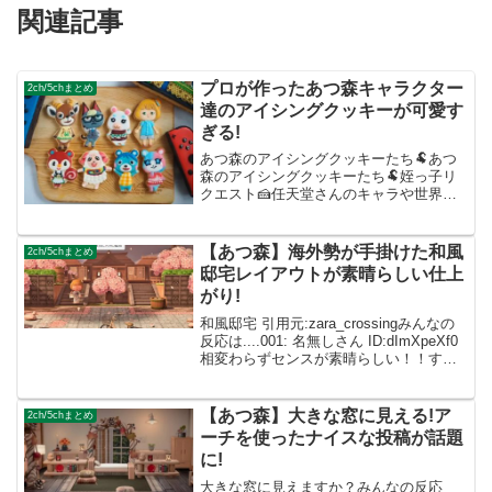
関連記事
プロが作ったあつ森キャラクター
2ch/5chまとめ
達のアイシングクッキーが可愛す
ぎる!
あつ森のアイシングクッキーたち🐏あつ
森のアイシングクッキーたち🐏姪っ子リ
クエスト🍰任天堂さんのキャラや世界
観、ほのぼので好きなのだけど、デザイ
ン細かすぎて大変です(ﾉ◕ヮ◕)ﾉ*.✧
pic.twitter.com/lfmv40q8hH— ...
【あつ森】海外勢が手掛けた和風
2ch/5chまとめ
邸宅レイアウトが素晴らしい仕上
がり!
和風邸宅 引用元:zara_crossingみんなの
反応は....001: 名無しさん ID:dImXpeXf0
相変わらずセンスが素晴らしい！！すご
い素敵です✨ 002: 名無しさん
ID:caZ2RUMYM家具の使い方が参考にな
る!階段で...
【あつ森】大きな窓に見える!ア
2ch/5chまとめ
ーチを使ったナイスな投稿が話題
に!
大きな窓に見えますか？みんなの反応