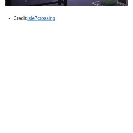
Credit:
isle7crossing