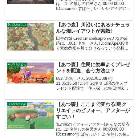
は....1: 名無しの住民さん 00:00:00.00
ID:atsumori すばらしい！いいアイデアだ
ね 1: 名無しの住民さん 00:00:00.00
ID:atsumoriマネさせて頂きます！ 1...
【あつ森】川沿いにあるナチュラ
2ch/5chまとめ
ルな畑レイアウトが素敵!
田舎の畑 Credit:mabelsapronみんなの反
応は....001: 名無しさん ID:dImXpeXf0凄
く素敵😍畑を川で分けるっていう発想が
まずすごいです！！！ 002: 名無しさん
ID:caZ2RUMYM雰囲気が素敵すぎる…...
【あつ森】住民に効率よくプレゼ
2ch/5chまとめ
ントを配達、会う方法は？
892: 名無しさん 2021/03/08(月)
11:35:15.58 ID:64T2q/Kr0 日課の住人プ
レゼント配達で、住人探しに毎日地味に
時間とってる 住宅街作って効率化はかっ
てても、博物館の中とか入られてるとほ
んと時間かかる 何...
【あつ森】ここまで変わる!島ク
2ch/5chまとめ
リエイトのビフォー、アフターが
すごい！
私の家のビフォーアフター!みんなの反応
は....1: 名無しの住民さん 00:00:00.00
ID:atsumoriすばらしい！ 1: 名無しの住民