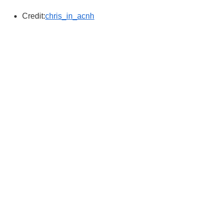
Credit:
chris_in_acnh