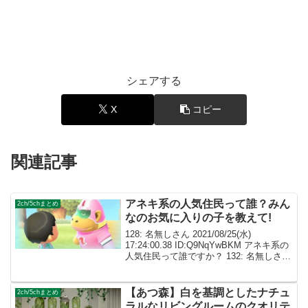
シェアする
X
コピー
関連記事
アネキ系の人気住民って誰？みん
2ch/5chまとめ
なのお気に入りの子を教えて!
128: 名無しさん 2021/08/25(水)
17:24:00.38 ID:Q9NqYwBKM アネキ系の
人気住民って誰ですか？ 132: 名無しさん
2021/08/25(水) 17:49:43.06
ID:1JFOOvVxM >>1...
【あつ森】白を基調としたナチュ
2ch/5chまとめ
ラルなリビングルームのクオリテ