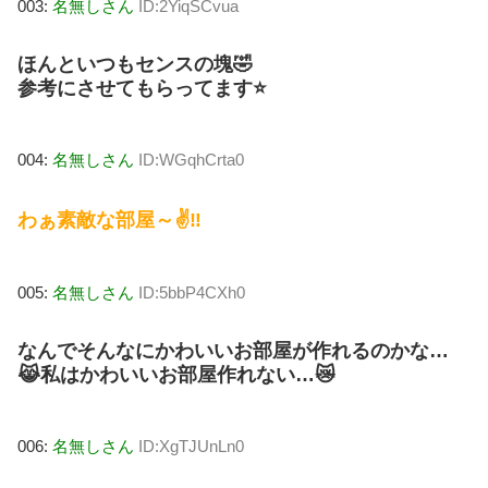
003:
名無しさん
ID:2YiqSCvua
ほんといつもセンスの塊🤣
参考にさせてもらってます⭐️
004:
名無しさん
ID:WGqhCrta0
わぁ素敵な部屋～✌️‼️
005:
名無しさん
ID:5bbP4CXh0
なんでそんなにかわいいお部屋が作れるのかな…
😹私はかわいいお部屋作れない…😿
006:
名無しさん
ID:XgTJUnLn0