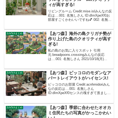
ィが高すぎる!
リビングルーム Credit:mise.islみんなの反
応は....001: 名無しさん ID:dImXpeXf0お
部屋すごくかわいいですね💕 002: 名無し
さん ID:caZ2RUMYM めちゃくちゃ可愛
いお部屋ですね(∩´∀`∩)💕参...
【あつ森】海外の島クリガチ勢が
2ch/5chまとめ
作り上げた島のクオリティが高す
ぎる!
私の島のお気に入りスポット 引用
元:breadpoons.crossingみんなの反応
は....001: 名無しさん 2021/10/18(月)
23:58:19.96 ID:dImXpeXf0同じゲームを
してるとは考えられないぐらい素敵で...
【あつ森】ピッコロのモダンなア
2ch/5chまとめ
パートレイアウトがハイセンス!
ピッコロのお部屋 Credit:acnhmidoriみん
なの反応は....001: 名無しさん
ID:dImXpeXf0センスの塊すぎて羨ましい
です~♡ 002: 名無しさん
ID:caZ2RUMYM可愛すぎる…!! ✨ ほんと
にやばい🤦‍...
【あつ森】季節に合わせたオオカ
2ch/5chまとめ
ミ住民たちの写真がかっこかわい