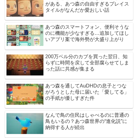
がある、あつ森の自由すぎるプレイス
タイルがなんだか愛おしい話
あつ森のスマートフォン、便利そうな
のに機能が少なすぎる…追加してほし
いアプリ案で海外勢が大盛り上がり
200万ベル分のカブを買った翌日、知
らずに時間を戻して全部腐らせてしま
った話に共感が集まる
あつ森を通してAuDHDの息子とつな
がろうとした母に届いた「愛してる」
の手紙が優しすぎた件
なんで鳥の住民はしゃべるのに普通の
鳥もいるの？あつ森世界の“進化説”に
納得する人が続出