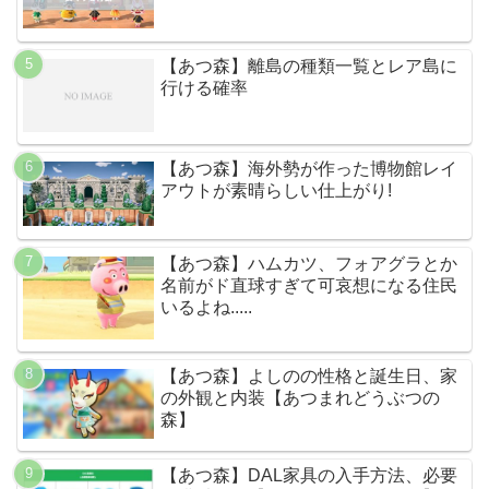
【あつ森】離島の種類一覧とレア島に
行ける確率
【あつ森】海外勢が作った博物館レイ
アウトが素晴らしい仕上がり!
【あつ森】ハムカツ、フォアグラとか
名前がド直球すぎて可哀想になる住民
いるよね.....
【あつ森】よしのの性格と誕生日、家
の外観と内装【あつまれどうぶつの
森】
【あつ森】DAL家具の入手方法、必要