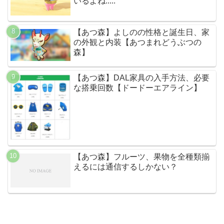
いるよね.....
【あつ森】よしのの性格と誕生日、家
の外観と内装【あつまれどうぶつの
森】
【あつ森】DAL家具の入手方法、必要
な搭乗回数【ドードーエアライン】
【あつ森】フルーツ、果物を全種類揃
えるには通信するしかない？