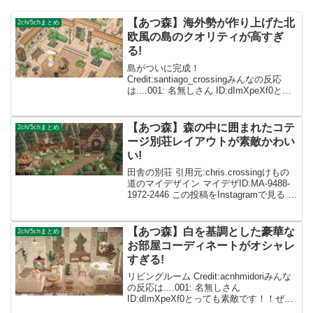
【あつ森】海外勢が作り上げた北
2ch/5chまとめ
欧風の島のクオリティが高すぎ
る!
島がついに完成！
Credit:santiago_crossingみんなの反応
は....001: 名無しさん ID:dImXpeXf0とて
も可愛いです！参考にさせて頂きます！
002: 名無しさん ID:caZ2RUMYMめっち
ゃ良い！うち...
【あつ森】森の中に囲まれたコテ
2ch/5chまとめ
ージ別荘レイアウトが素敵かわい
い!
田舎の別荘 引用元:chris.crossingけもの
道のマイデザイン マイデザID:MA-9488-
1972-2446 この投稿をInstagramで見る リ
ル(@tobimorieko)がシェアした投稿 みん
なの反応は....001: ...
【あつ森】白を基調とした豪華な
2ch/5chまとめ
お部屋コーディネートがオシャレ
すぎる!
リビングルーム Credit:acnhmidoriみんな
の反応は....001: 名無しさん
ID:dImXpeXf0とっても素敵です！！ぜひ
参考にさせてくださ〜い😆 002: 名無しさ