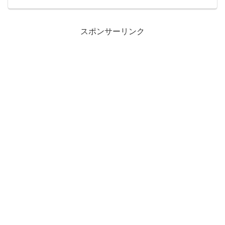
リはどうやって再現したの？ 10: なまえ
をいれて...
スポンサーリンク