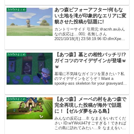
ん ID:caZ2RUMYMオシャレで参考になり
ます‼...
あつ森ビフォーアフター!何もな
2ch/5chまとめ
い土地を滝が印象的なエリアに変
貌させた投稿が話題に!
カントリーサイド 引用元:＠acnh.avみん
なの反応は....001: 名無しさん
2021/10/18(月) 23:58:19.96 ID:dImXpeXf0
どうやったらこんなに綺麗な場所が生ま
れるんだっ 002: 名無しさん ID:c...
【あつ森】墓との相性バッチリ!?
2ch/5chまとめ
ガイコツのマイデザインが登場ｗ
ｗ
墓場に不気味なガイコツを置きたい？私
のマイデザインをどうぞ！Want a
spooky-ass skeleton for your graveyard?
Check mine out! Comes with and without
tran...
【あつ森】メーベの村をあつ森で
2ch/5chまとめ
完全再現した投稿が海外で話題
に！【ゼルダ夢をみる島】
みんなの反応は....8: なまえをいれてくだ
さい ID:wYWoUi47すごすぎる！できれば
この島に訪れてみたい....9: なまえをいれ
てください ID:eDxjsrO0 この盾とニワト