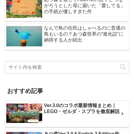
がろうとした母に届いた「愛してる」
の手紙が優しすぎた件
なんで鳥の住民はしゃべるのに普通の
鳥もいるの？あつ森世界の“進化説”に
納得する人が続出
おすすめ記事
Ver.3.0のコラボ最新情報まとめ｜
LEGO・ゼルダ・スプラを徹底解説
あつ森Ver.3.0＆Switch 2 Edition先