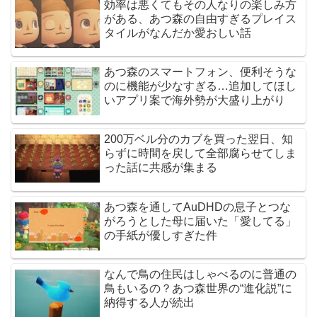
効率は悪くてもその人なりの楽しみ方
がある、あつ森の自由すぎるプレイス
タイルがなんだか愛おしい話
あつ森のスマートフォン、便利そうな
のに機能が少なすぎる…追加してほし
いアプリ案で海外勢が大盛り上がり
200万ベル分のカブを買った翌日、知
らずに時間を戻して全部腐らせてしま
った話に共感が集まる
あつ森を通してAuDHDの息子とつな
がろうとした母に届いた「愛してる」
の手紙が優しすぎた件
なんで鳥の住民はしゃべるのに普通の
鳥もいるの？あつ森世界の“進化説”に
納得する人が続出