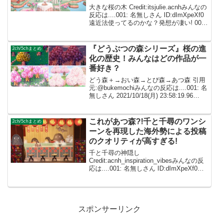
大きな桜の木 Credit:itsjulie.acnhみんなの
反応は....001: 名無しさん ID:dImXpeXf0
遠近法使ってるのかな？発想が凄い! 002:
名無しさん ID:caZ2RUMYMえっ、これめ
っちゃすごい！来年の春に...
『どうぶつの森シリーズ』桜の進
2ch/5chまとめ
化の歴史！みんなはどの作品が一
番好き？
どう森＋→おい森→とび森→あつ森 引用
元:@bukemochiみんなの反応は....001: 名
無しさん 2021/10/18(月) 23:58:19.96
ID:dImXpeXf0ポケットキャンプの桜も可
愛くて好き❤ 002: 名無しさん...
これがあつ森?!千と千尋のワンシ
2ch/5chまとめ
ーンを再現した海外勢による投稿
のクオリティが高すぎる!
千と千尋の神隠し
Credit:acnh_inspiration_vibesみんなの反
応は....001: 名無しさん ID:dImXpeXf0ま
じですごい！最初はどっちが本物か分か
らなかった 002: 名無しさん
ID:caZ2RUMYM...
スポンサーリンク