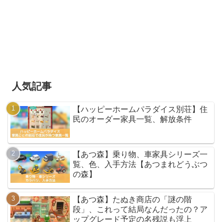
人気記事
【ハッピーホームパラダイス別荘】住
民のオーダー家具一覧、解放条件
【あつ森】乗り物、車家具シリーズ一
覧、色、入手方法【あつまれどうぶつ
の森】
【あつ森】たぬき商店の「謎の階
段」、これって結局なんだったの？ア
ップグレード予定の名残説も浮上