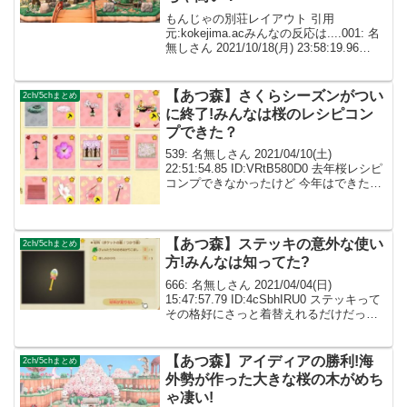
もんじゃの別荘レイアウト 引用
元:kokejima.acみんなの反応は....001: 名
無しさん 2021/10/18(月) 23:58:19.96
ID:dImXpeXf0これは…凄すぎて言葉にな
らない奥域の使い方とちゃんと計算され
てる...
【あつ森】さくらシーズンがつい
2ch/5chまとめ
に終了!みんなは桜のレシピコン
プできた？
539: 名無しさん 2021/04/10(土)
22:51:54.85 ID:VRtB580D0 去年桜レシピ
コンプできなかったけど 今年はできた
ー！ 被りは1つのみ 541: 名無しさん
2021/04/10(土) 23:07:45.8...
【あつ森】ステッキの意外な使い
2ch/5chまとめ
方!みんなは知ってた?
666: 名無しさん 2021/04/04(日)
15:47:57.79 ID:4cSbhIRU0 ステッキって
その格好にさっと着替えれるだけだった
ら便利なのに 変身中って言う設定になる
のが面倒臭い 669: 名無しさん
2021/04/0...
【あつ森】アイディアの勝利!海
2ch/5chまとめ
外勢が作った大きな桜の木がめち
ゃ凄い!