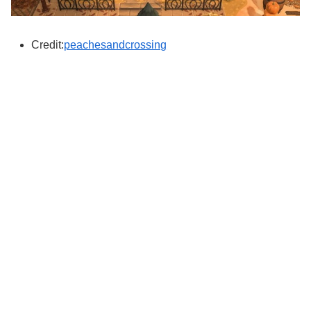
Credit:
peachesandcrossing