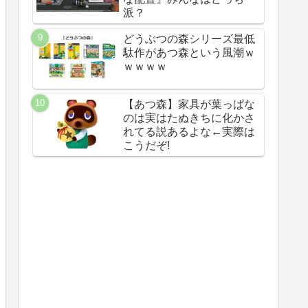
派？
どうぶつの森シリーズ最低
駄作があつ森という風潮ｗ
ｗｗｗｗ
【あつ森】家具が葉っぱな
のは実はたぬきちに化かさ
れてる説あるよな←実際は
こうだぞ!