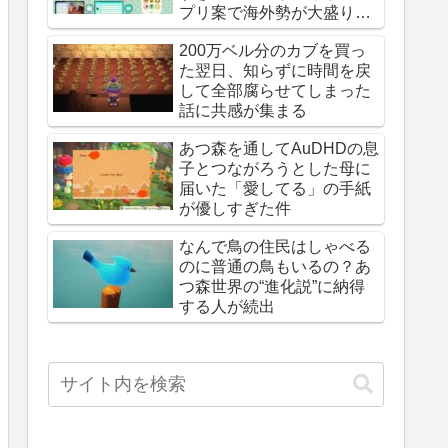
プリ案で海外勢が大盛り上
がり
200万ベル分のカブを買っ
た翌日、知らずに時間を戻
して全部腐らせてしまった
話に共感が集まる
あつ森を通してAuDHDの息
子とつながろうとした母に
届いた「愛してる」の手紙
が優しすぎた件
なんで鳥の住民はしゃべる
のに普通の鳥もいるの？あ
つ森世界の“進化説”に納得
する人が続出