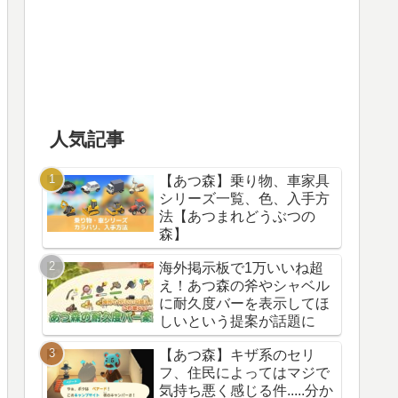
人気記事
【あつ森】乗り物、車家具
シリーズ一覧、色、入手方
法【あつまれどうぶつの
森】
海外掲示板で1万いいね超
え！あつ森の斧やシャベル
に耐久度バーを表示してほ
しいという提案が話題に
【あつ森】キザ系のセリ
フ、住民によってはマジで
気持ち悪く感じる件.....分か