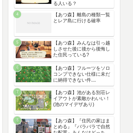
る人いる？
【あつ森】離島の種類一覧
とレア島に行ける確率
【あつ森】みんなは引っ越
しさせた後に後から後悔し
た住民っている?
【あつ森】フルーツをソロ
コンプできない仕様に未だ
に納得できない件....
【あつ森】池がある別荘レ
イアウトが素敵かわいい！
(池のマイデザあり)
【あつ森】『住民の家はま
とめる』『バラバラで自然
な配置』みんなはどっち