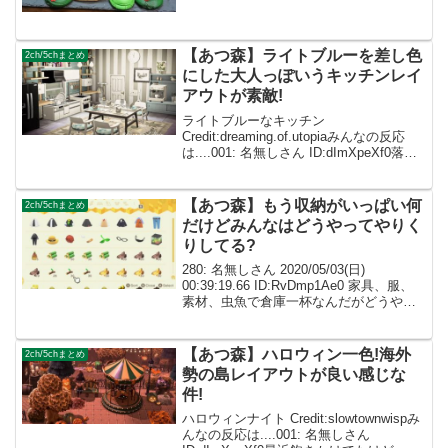
します！#あつ森1周年
pic.twitter.com/Nwg74rHYOm— よしか
(@M_yosika1104) Marc...
【あつ森】ライトブルーを差し色
2ch/5chまとめ
にした大人っぽいうキッチンレイ
アウトが素敵!
ライトブルーなキッチン
Credit:dreaming.of.utopiaみんなの反応
は....001: 名無しさん ID:dImXpeXf0落ち
ついた感じの部屋.めっちゃ作りたかった
ので参考にします☆ 002: 名無しさん
ID:caZ2...
【あつ森】もう収納がいっぱい何
2ch/5chまとめ
だけどみんなはどうやってやりく
りしてる?
280: 名無しさん 2020/05/03(日)
00:39:19.66 ID:RvDmp1Ae0 家具、服、
素材、虫魚で倉庫一杯なんだがどうやっ
てやりくりしてる？ 特に他島と交流して
色違い集めてるような人達 手に入れたそ
ばから売ってるのか...
【あつ森】ハロウィン一色!海外
2ch/5chまとめ
勢の島レイアウトが良い感じな
件!
ハロウィンナイト Credit:slowtownwispみ
んなの反応は....001: 名無しさん