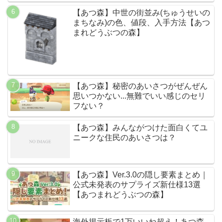
【あつ森】中世の街並み(ちゅうせいの
まちなみ)の色、値段、入手方法【あつ
まれどうぶつの森】
【あつ森】秘密のあいさつがぜんぜん
思いつかない...無難でいい感じのセリ
フない？
【あつ森】みんながつけた面白くてユ
ニークな住民のあいさつは？
【あつ森】Ver.3.0の隠し要素まとめ｜
公式未発表のサプライズ新仕様13選
【あつまれどうぶつの森】
海外掲示板で1万いいね超え！あつ森