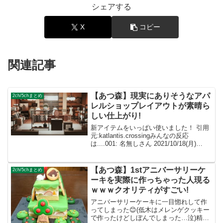
シェアする
X
コピー
関連記事
【あつ森】現実にありそうなアパ
2ch/5chまとめ
レルショップレイアウトが素晴ら
しい仕上がり!
新アイテムをいっぱい使いました！ 引用
元:katlantis.crossingみんなの反応
は....001: 名無しさん 2021/10/18(月)
23:58:19.96 ID:dImXpeXf0なんでこんな
にセンスいいんだろ〜💡あつ森で...
【あつ森】1stアニバーサリーケ
2ch/5chまとめ
ーキを実際に作っちゃった人現る
ｗｗｗクオリティがすごい!
アニバーサリーケーキに一目惚れして作
ってしまった😊(低木はメレンゲクッキー
で作ったけどしぼんでしまった…泣)精進