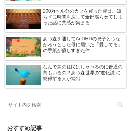
200万ベル分のカブを買った翌日、知
らずに時間を戻して全部腐らせてしま
った話に共感が集まる
あつ森を通してAuDHDの息子とつな
がろうとした母に届いた「愛してる」
の手紙が優しすぎた件
なんで鳥の住民はしゃべるのに普通の
鳥もいるの？あつ森世界の“進化説”に
納得する人が続出
おすすめ記事