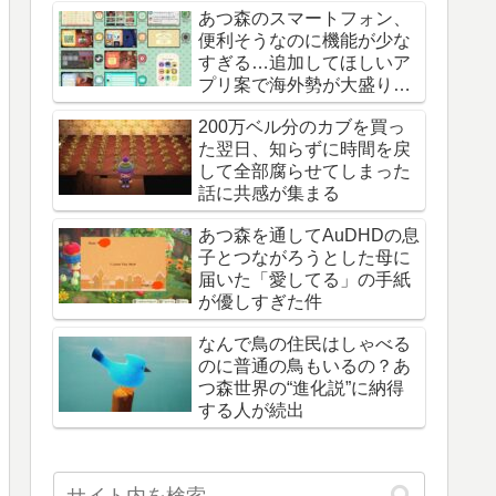
あつ森のスマートフォン、
便利そうなのに機能が少な
すぎる…追加してほしいア
プリ案で海外勢が大盛り上
がり
200万ベル分のカブを買っ
た翌日、知らずに時間を戻
して全部腐らせてしまった
話に共感が集まる
あつ森を通してAuDHDの息
子とつながろうとした母に
届いた「愛してる」の手紙
が優しすぎた件
なんで鳥の住民はしゃべる
のに普通の鳥もいるの？あ
つ森世界の“進化説”に納得
する人が続出