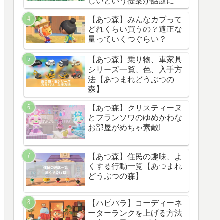
しいという提案が話題に
【あつ森】みんなカブって
どれくらい買うの？適正な
量っていくつぐらい？
【あつ森】乗り物、車家具
シリーズ一覧、色、入手方
法【あつまれどうぶつの
森】
【あつ森】クリスティーヌ
とフランソワのゆめかわな
お部屋がめちゃ素敵!
【あつ森】住民の趣味、よ
くする行動一覧【あつまれ
どうぶつの森】
【ハピパラ】コーディーネ
ーターランクを上げる方法