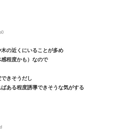
p0
や木の近くにいることが多め
体感程度かも）なので
定できそうだし
ればある程度誘導できそうな気がする
d