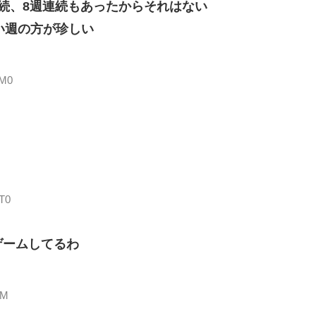
続、8週連続もあったからそれはない
ない週の方が珍しい
SM0
DT0
ゲームしてるわ
jM