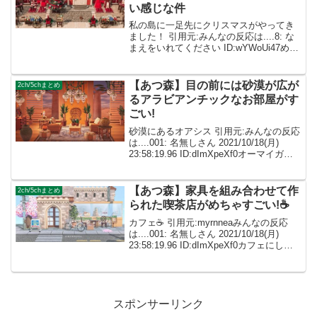
い感じな件
私の島に一足先にクリスマスがやってき
ました！ 引用元:みんなの反応は....8: な
まえをいれてください ID:wYWoUi47めっ
ちゃ大好き！！9: なまえをいれてくださ
い ID:eDxjsrO0飾り付けでこんなエーブ
ルシスターズがクリス...
【あつ森】目の前には砂漠が広が
2ch/5chまとめ
るアラビアンチックなお部屋がす
ごい!
砂漠にあるオアシス 引用元:みんなの反応
は....001: 名無しさん 2021/10/18(月)
23:58:19.96 ID:dImXpeXf0オーマイガ
ー！ゴージャス！ 002: 名無しさん
ID:caZ2RUMYMこれはすばらしい！...
【あつ森】家具を組み合わせて作
2ch/5chまとめ
られた喫茶店がめちゃすごい!☕️
カフェ☕️ 引用元:myrnneaみんなの反応
は....001: 名無しさん 2021/10/18(月)
23:58:19.96 ID:dImXpeXf0カフェにしか
見えない！すごっ！ 002: 名無しさん
ID:caZ2RUMYMよく見て...
スポンサーリンク