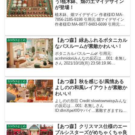
う!植木鉢、畑の土マイデザイン
が登場！
植木鉢、畑マイデザイン 作者様ID:MA-
7856-2185-9198 引用元:畑マイデザイン
作者様ID:MA-8877-8483-6699 引用元:み
んなの反応は....1: 名無しの住民さん
00:00:00.00 ID:atsumo...
【あつ森】緑あふれるボタニカル
2ch/5chまとめ
なバスルームが素敵かわいい！
ボタニカルバスルーム🌿 引用元:
acnhmidoriみんなの反応は....001: 名無し
さん 2021/10/18(月) 23:58:19.96
ID:dImXpeXf0すごい！私の夢みたいな浴
室です! 002: 名無しさん ID:ca...
【あつ森】秋を感じる!風情ある
2ch/5chまとめ
よしのの和風レイアウトが素敵か
わいい!
よしのの別荘 Credit:slowtownwispみんな
の反応は....001: 名無しさん
ID:dImXpeXf0ヤバイ…素敵すぎますねぇ
✨ 002: 名無しさん ID:caZ2RUMYMこう
いうエリア作ってみたい 003: 名無しさ...
【あつ森】クリスマス仕様のエー
2ch/5chまとめ
ブルシスターズがめちゃくちゃ良