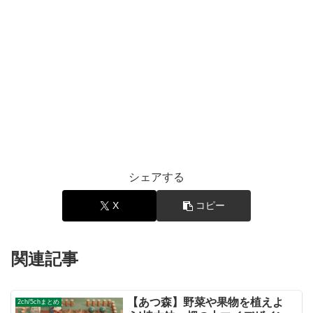
シェアする
X
コピー
関連記事
【あつ森】野菜や果物を植えよ
2ch/5chまとめ