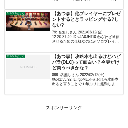
23:58:19.96 ID:dImXpeXf0カップケーキ1
つお願いします！ 0...
【あつ森】他プレイヤーにプレゼ
2ch/5chまとめ
ントするときラッピングする?し
ない?
79: 名無しさん 2021/03/12(金)
12:20:31.49 ID:vJA0JHTt0 わざわざ通信
させるための仕様なのにw ソロプレイに
厳しそうってのは発売前から言われてた
じゃん その頃の予想と比べたら実際はか
なりマシだったと思...
【あつ森】攻略本も出るけどハピ
2ch/5chまとめ
パラ(DLC)って面白い？今更だけ
ど買うべきかな？
899: 名無しさん 2022/02/12(土)
06:41:35.92 ID:rgbM16f+a おれも攻略本
出ると言うことで１年ぶりに起動しよう
と思ってるけどDLC面白いの？ コーディ
ネーターなるみたいだが どうせ適当に家
具何個か置くだ...
スポンサーリンク