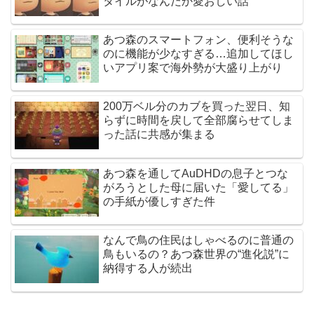
タイルがなんだか愛おしい話
あつ森のスマートフォン、便利そうな
のに機能が少なすぎる…追加してほし
いアプリ案で海外勢が大盛り上がり
200万ベル分のカブを買った翌日、知
らずに時間を戻して全部腐らせてしま
った話に共感が集まる
あつ森を通してAuDHDの息子とつな
がろうとした母に届いた「愛してる」
の手紙が優しすぎた件
なんで鳥の住民はしゃべるのに普通の
鳥もいるの？あつ森世界の“進化説”に
納得する人が続出