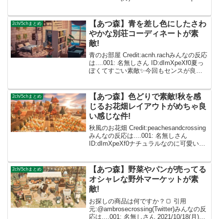
めちゃくちゃかわいい！好き！ 002: 名無
しさん ID:caZ2RUMY...
【あつ森】青を差し色にしたさわ
2ch/5chまとめ
やかな別荘コーディネートが素
敵!
青のお部屋 Credit:acnh.rachみんなの反応
は....001: 名無しさん ID:dImXpeXf0夏っ
ぽくてすごい素敵✨今回もセンスが良す
ぎです！！！ 002: 名無しさん
ID:caZ2RUMYM今の季節っぽいですし青
好きな...
【あつ森】色どりで素敵!秋を感
2ch/5chまとめ
じるお花畑レイアウトがめちゃ良
い感じな件!
秋風のお花畑 Credit:peachesandcrossing
みんなの反応は....001: 名無しさん
ID:dImXpeXf0ナチュラルなのに可愛い💚
✨ 002: 名無しさん ID:caZ2RUMYM すご
くナチュラルで尚且つおしゃれ...
【あつ森】野菜やパンが売ってる
2ch/5chまとめ
オシャレな野外マーケットが素
敵!
お探しの商品は何ですか？🍞 引用
元:@ambrosecrossing(Twitter)みんなの反
応は....001: 名無しさん 2021/10/18(月)