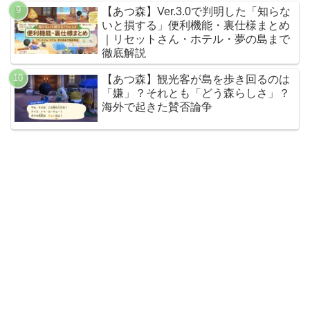
【あつ森】Ver.3.0で判明した「知らな
いと損する」便利機能・裏仕様まとめ
｜リセットさん・ホテル・夢の島まで
徹底解説
【あつ森】観光客が島を歩き回るのは
「嫌」？それとも「どう森らしさ」？
海外で起きた賛否論争