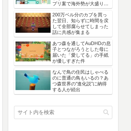
プリ案で海外勢が大盛り上
がり
200万ベル分のカブを買っ
た翌日、知らずに時間を戻
して全部腐らせてしまった
話に共感が集まる
あつ森を通してAuDHDの息
子とつながろうとした母に
届いた「愛してる」の手紙
が優しすぎた件
なんで鳥の住民はしゃべる
のに普通の鳥もいるの？あ
つ森世界の“進化説”に納得
する人が続出