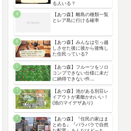
る人いる？
【あつ森】離島の種類一覧
とレア島に行ける確率
【あつ森】みんなは引っ越
しさせた後に後から後悔し
た住民っている?
【あつ森】フルーツをソロ
コンプできない仕様に未だ
に納得できない件....
【あつ森】池がある別荘レ
イアウトが素敵かわいい！
(池のマイデザあり)
【あつ森】『住民の家はま
とめる』『バラバラで自然
な配置』みんなはどっち