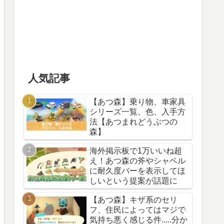
人気記事
【あつ森】乗り物、車家具
シリーズ一覧、色、入手方
法【あつまれどうぶつの
森】
海外掲示板で1万いいね超
え！あつ森の斧やシャベル
に耐久度バーを表示してほ
しいという提案が話題に
【あつ森】キザ系のセリ
フ、住民によってはマジで
気持ち悪く感じる件.....分か