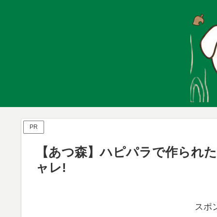
PR
【あつ森】ハピパラで作られ
ャレ!
スポ