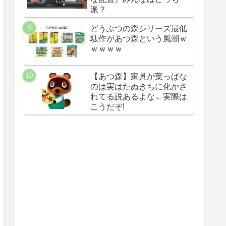
派？
どうぶつの森シリーズ最低
駄作があつ森という風潮ｗ
ｗｗｗｗ
【あつ森】家具が葉っぱな
のは実はたぬきちに化かさ
れてる説あるよな←実際は
こうだぞ!