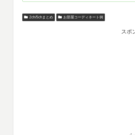
2ch/5chまとめ
お部屋コーディネート例
スポ