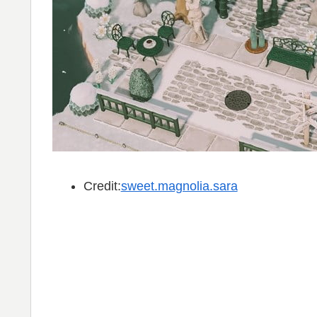
Credit:
sweet.magnolia.sara