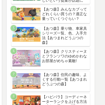
しいという提案が話題に
【あつ森】みんなカブって
どれくらい買うの？適正な
量っていくつぐらい？
【あつ森】乗り物、車家具
シリーズ一覧、色、入手方
法【あつまれどうぶつの
森】
【あつ森】クリスティーヌ
とフランソワのゆめかわな
お部屋がめちゃ素敵!
【あつ森】住民の趣味、よ
くする行動一覧【あつまれ
どうぶつの森】
【ハピパラ】コーディーネ
ーターランクを上げる方法