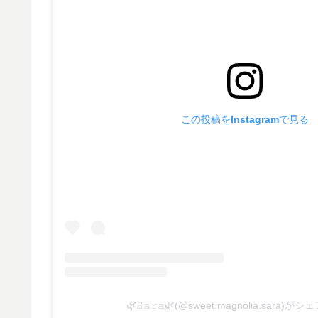
この投稿をInstagramで見る
🌿𝚂𝚊𝚛𝚊🌿(@sweet.magnolia.sara