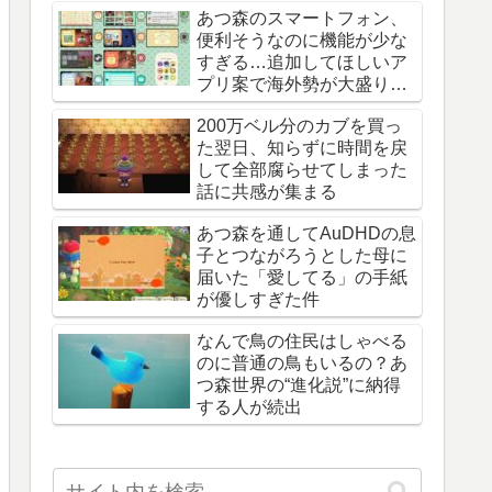
あつ森のスマートフォン、
便利そうなのに機能が少な
すぎる…追加してほしいア
プリ案で海外勢が大盛り上
がり
200万ベル分のカブを買っ
た翌日、知らずに時間を戻
して全部腐らせてしまった
話に共感が集まる
あつ森を通してAuDHDの息
子とつながろうとした母に
届いた「愛してる」の手紙
が優しすぎた件
なんで鳥の住民はしゃべる
のに普通の鳥もいるの？あ
つ森世界の“進化説”に納得
する人が続出