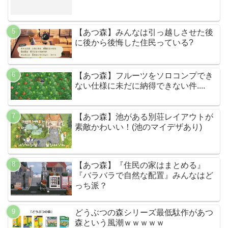
【あつ森】みんなは引っ越しさせた後
に後から後悔した住民っている?
【あつ森】フルーツをソロコンプでき
ない仕様に未だに納得できない件....
【あつ森】池がある別荘レイアウトが
素敵かわいい！(池のマイデザあり)
【あつ森】『住民の家はまとめる』
『バラバラで自然な配置』みんなはど
っち派？
どうぶつの森シリーズ最低駄作があつ
森という風潮ｗｗｗｗｗ