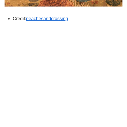
Credit:
peachesandcrossing