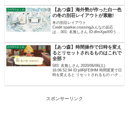
るポンチョ可愛すぎる!! 002: 名無...
【あつ森】海外勢が作った白一色
2ch/5chまとめ
の冬の別荘レイアウトが素敵!
冬の別荘レイアウト
Credit:sparker.crossingみんなの反応
は....001: 名無しさん ID:dImXpeXf0うわ
ぁ素敵すぎます！！最近あつ森やってな
かったのですがやりたくなりました！
002: 名無しさん ID:c...
【あつ森】時間操作で日時を変え
2ch/5chまとめ
るとリセットされるものはこれで
全部？
583: 名無しさん 2020/06/06(土)
16:06:52.94 ID:p9RjFE8HM 時間変更で日
時を変えると リセットされるもの ハチと
木から落ちてくる家具 金の成る木が埋め
れる穴 化石 海岸に流れ着くレシピ 進ん
だ(戻った...
スポンサーリンク