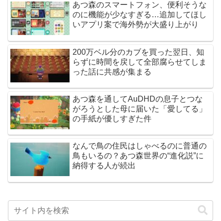
あつ森のスマートフォン、便利そうな
のに機能が少なすぎる…追加してほし
いアプリ案で海外勢が大盛り上がり
200万ベル分のカブを買った翌日、知
らずに時間を戻して全部腐らせてしま
った話に共感が集まる
あつ森を通してAuDHDの息子とつな
がろうとした母に届いた「愛してる」
の手紙が優しすぎた件
なんで鳥の住民はしゃべるのに普通の
鳥もいるの？あつ森世界の“進化説”に
納得する人が続出