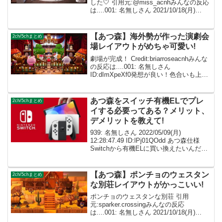
した🤍 引用元:@miss_acnhみんなの反応
は....001: 名無しさん 2021/10/18(月)
23:58:19.96 ID:dImXpeXf0このアイディ
ア素敵すぎます！マネしたい... 0...
【あつ森】海外勢が作った演劇会
2ch/5chまとめ
場レイアウトがめちゃ可愛い!
劇場が完成！ Credit:briarroseacnhみんな
の反応は....001: 名無しさん
ID:dImXpeXf0発想が良い！色合いも上手
002: 名無しさん ID:caZ2RUMYM雰囲気
がとても好きです。参考にします！
003...
あつ森をスイッチ有機ELでプレ
2ch/5chまとめ
イする必要ってある？メリット、
デメリットを教えて!
939: 名無しさん 2022/05/09(月)
12:28:47.49 ID:lPj01QOdd あつ森仕様
Switchから有機ELに買い換えたいんだけ
どあつ森をELでプレイするメリットある
かな？ 20g増量って結構手首にくるよね
940...
【あつ森】ポンチョのウェスタン
2ch/5chまとめ
な別荘レイアウトがかっこいい!
ポンチョのウェスタンな別荘 引用
元:sparker.crossingみんなの反応
は....001: 名無しさん 2021/10/18(月)
23:58:19.96 ID:dImXpeXf0帽子かぶって