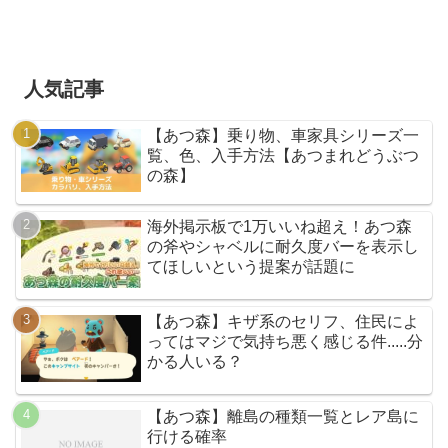
人気記事
【あつ森】乗り物、車家具シリーズ一
覧、色、入手方法【あつまれどうぶつ
の森】
海外掲示板で1万いいね超え！あつ森
の斧やシャベルに耐久度バーを表示し
てほしいという提案が話題に
【あつ森】キザ系のセリフ、住民によ
ってはマジで気持ち悪く感じる件.....分
かる人いる？
【あつ森】離島の種類一覧とレア島に
行ける確率