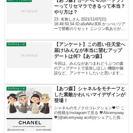
【あつ森】かっぺいのボートツア
ーってリセマラできるって本当？
やり方は？
23: 名無しさん 2021/11/07(日)
18:49:50.54 ID:a5oNAz3D0 かっぺいツア
ーで禁断のリセット ニンジン島ありがと
う… 309: 名無しさん 2021/11/08(月)
09:50:11.36 ID:Qp/...
【アンケート】この思い任天堂へ
2ch/5chまとめ
届け!みんなが本当に望むアップ
デートは何?【あつ森】
今回は、みんながあつまれどうぶつの森
のアップデートで追加しほしい機能や施
設など、アンケートしたいと思います！
みんなが待ち望んでいることや、こうす
ればあつ森がさらに盛り上がる!といえる
ようなアイデアなどを教えてください！
【あつ森】シャネルをモチーフと
2ch/5chまとめ
アプデの要望や期待まと...
した素敵かわいいマイデザインが
登場！
シャネルのモノクロコレクション🖤🤍 こ
の投稿をInstagramで見る 💖Alicemyway
💖(@alicemyway.acnh)がシェアした投稿
この投稿をInstagramで見る 💖
Alicemyway💖(@alicemyway.ac...