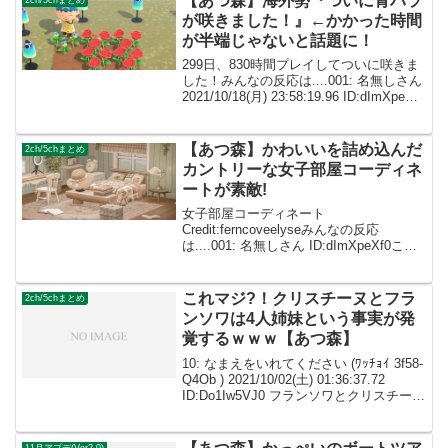
【あつ森】海外勢『ついに青バラ
が咲きました！』←かかった時間
が半端じゃないと話題に！
299日、830時間プレイしてついに咲きま
した！みんなの反応は....001: 名無しさん
2021/10/18(月) 23:58:19.96 ID:dImXpeXf0
私も半年ぐらいかかったから、それぐら
いかかるのも納得いく 002: 名無...
【あつ森】かわいいを詰め込んだ
2ch/5chまとめ
カントリーな女子部屋コーディネ
ートが素敵!
女子部屋コーディネート
Credit:ferncoveelyseみんなの反応
は....001: 名無しさん ID:dImXpeXf0この
人に部屋のレイアウトして欲しい 002: 名
無しさん ID:caZ2RUMYMめちゃくちゃ可
愛いです！！...
これマジ?！クリスチーヌとフラ
2ch/5chまとめ
ンソワは4人姉妹という事実が発
覚するｗｗｗ【あつ森】
10: なまえをいれてください (ﾜｯﾁｮｲ 3f58-
Q4Ob ) 2021/10/02(土) 01:36:37.72
ID:Do1Iw5VJ0 フランソワとクリスチーヌ
は4人姉妹ということだが、間の2人はア
ネキと普通だったらなおいいのに...
11月アプデ(Ver2.0)