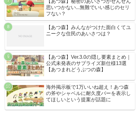
【あつ森】秘密のあいさつがぜんぜん
思いつかない...無難でいい感じのセリ
フない？
【あつ森】みんながつけた面白くてユ
ニークな住民のあいさつは？
【あつ森】Ver.3.0の隠し要素まとめ｜
公式未発表のサプライズ新仕様13選
【あつまれどうぶつの森】
海外掲示板で1万いいね超え！あつ森
の斧やシャベルに耐久度バーを表示し
てほしいという提案が話題に