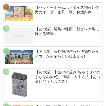
【ハッピーホームパラダイス別荘】住
民のオーダー家具一覧、解放条件
【あつ森】離島の種類一覧とレア島に
行ける確率
【あつ森】海外勢が作った博物館レイ
アウトが素晴らしい仕上がり!
【あつ森】中世の街並み(ちゅうせいの
まちなみ)の色、値段、入手方法【あつ
まれどうぶつの森】