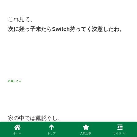
これ見て、
次に姪っ子来たらSwitch持ってく決意したわ。
名無しさん
家の中では靴脱ぐし、
天気で服変えるし、
ホーム
トップ
人気記事
サイドバー