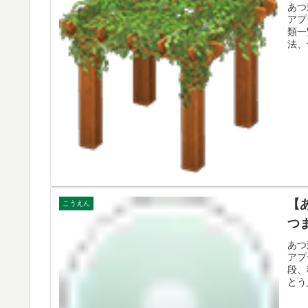
あつ
アプ
類一
法、
【
こうえん
つ
あつ
アプ
段、
とう