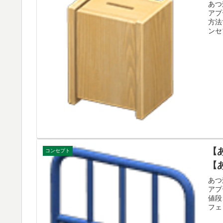
あつ
アプ
方法
ンセ
【
コンセプト
【
あつ
アプ
値段
フェ