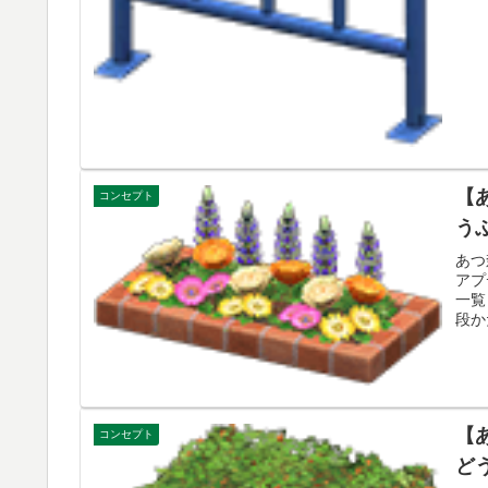
【
コンセプト
う
あつ
アプ
一覧
段か
【
コンセプト
ど