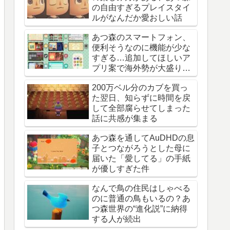
の自由すぎるプレイスタイ
ルがなんだか愛おしい話
あつ森のスマートフォン、
便利そうなのに機能が少な
すぎる…追加してほしいア
プリ案で海外勢が大盛り上
がり
200万ベル分のカブを買っ
た翌日、知らずに時間を戻
して全部腐らせてしまった
話に共感が集まる
あつ森を通してAuDHDの息
子とつながろうとした母に
届いた「愛してる」の手紙
が優しすぎた件
なんで鳥の住民はしゃべる
のに普通の鳥もいるの？あ
つ森世界の“進化説”に納得
する人が続出