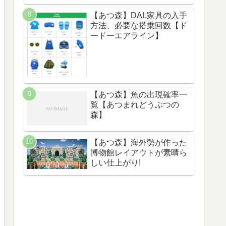
【あつ森】DAL家具の入手
方法、必要な搭乗回数【ド
ードーエアライン】
【あつ森】魚の出現確率一
覧【あつまれどうぶつの
森】
【あつ森】海外勢が作った
博物館レイアウトが素晴ら
しい仕上がり!