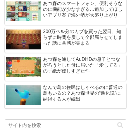
あつ森のスマートフォン、便利そうな
のに機能が少なすぎる…追加してほし
いアプリ案で海外勢が大盛り上がり
200万ベル分のカブを買った翌日、知
らずに時間を戻して全部腐らせてしま
った話に共感が集まる
あつ森を通してAuDHDの息子とつな
がろうとした母に届いた「愛してる」
の手紙が優しすぎた件
なんで鳥の住民はしゃべるのに普通の
鳥もいるの？あつ森世界の“進化説”に
納得する人が続出