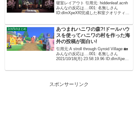
寝室レイアウト 引用元: hiddenleaf.acnh
みんなの反応は....001: 名無しさん
ID:dImXpeXf0完成した和室クオリティ高
すぎる… 002: 名無しさん
ID:caZ2RUMYMまた外が雨ってのも雰囲
気あっていいで...
あつまれハニワの森?!ドールハウ
2ch/5chまとめ
スを使ってハニワの村を作った海
外の投稿が面白い!
引用元:A stroll through Gyroid Village 🏡
みんなの反応は....001: 名無しさん
2021/10/18(月) 23:58:19.96 ID:dImXpeXf0
なんて素晴らしいアイデア、とてもかわ
いい！ 0...
スポンサーリンク