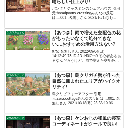
晴らしい仕上がり!
パンタとジャスミンのシェアハウス 引用
元:breadpoons.crossingみんなの反応
は....001: 名無しさん 2021/10/18(月)
23:58:19.96 ID:dImXpeXf0凄く素敵なお
部屋ですね！こんなお家に住ん...
【あつ森】雨で増えた交配色の花
2ch/5chまとめ
がもったいなくて処分できな
い….おすすめの活用方法ない?
975: 名無しさん 2022/09/04(日)
14:12:49.73 ID:JD+N0iOm0 初心者あるあ
るなんだろうけど、雨で増えた交配色の
花がもったいなくて処分できない 島の2
カ所に固めてるんだけど、それでもなか
なかの面積で島クリ...
【あつ森】島クリガチ勢が作った
2ch/5chまとめ
自然に囲まれたエリアがハイクオ
リティ!
島クリビフォーアフター 引用
元:sera.cottageみんなの反応は....001: 名
無しさん 2021/10/18(月) 23:58:19.96
ID:dImXpeXf0クオリティが高すぎて別ゲ
ーと化してる、、 002: 名無しさん ...
【あつ森】ケンおじの和風の寝室
2ch/5chまとめ
コーディネートがクールで良い!