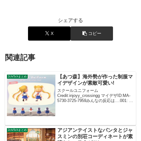
シェアする
X
コピー
関連記事
【あつ森】海外勢が作った制服マ
2ch/5chまとめ
イデザインが素敵可愛い!
スクールユニフォーム
Credit:injoyy_crossingg マイデザID:MA-
5730-3725-7959みんなの反応は....001: 名
無しさん ID:dImXpeXf0ほんとにセンスあ
りすぎ！可愛いです! 002: 名無し...
アジアンテイストなパンタとジャ
2ch/5chまとめ
スミンの別荘コーディネートが素