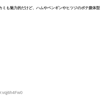
カミも魅力的だけど、ハムやペンギンやヒツジのポテ腹体型
D:vqj6h4Fw0