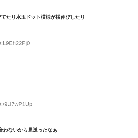
びてたり水玉ドット模様が横伸びしたり
D:L9Eh22Pj0
ID:/9U7wP1Up
合わないから見送ったなぁ