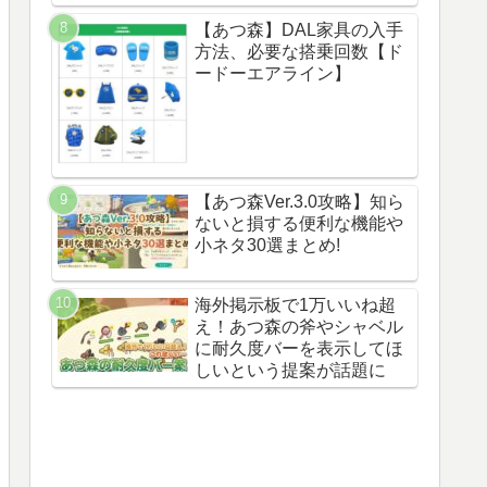
【あつ森】DAL家具の入手
方法、必要な搭乗回数【ド
ードーエアライン】
【あつ森Ver.3.0攻略】知ら
ないと損する便利な機能や
小ネタ30選まとめ!
海外掲示板で1万いいね超
え！あつ森の斧やシャベル
に耐久度バーを表示してほ
しいという提案が話題に