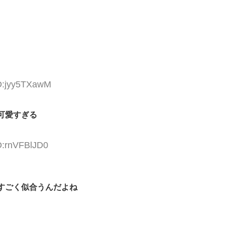
ID:jyy5TXawM
可愛すぎる
D:rnVFBlJD0
すごく似合うんだよね