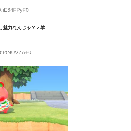
ID:iE64FPyF0
し魅力なんじゃ？＞羊
ID:roNUVZA+0