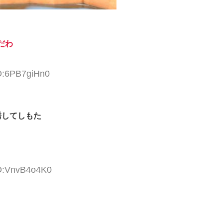
だわ
ID:6PB7giHn0
誘してしもた
ID:VnvB4o4K0