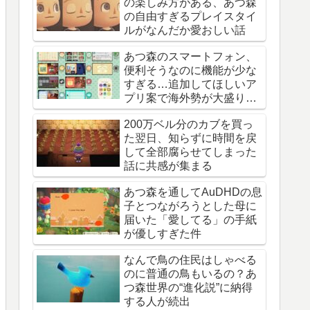
の楽しみ方がある、あつ森
の自由すぎるプレイスタイ
ルがなんだか愛おしい話
あつ森のスマートフォン、
便利そうなのに機能が少な
すぎる…追加してほしいア
プリ案で海外勢が大盛り上
がり
200万ベル分のカブを買っ
た翌日、知らずに時間を戻
して全部腐らせてしまった
話に共感が集まる
あつ森を通してAuDHDの息
子とつながろうとした母に
届いた「愛してる」の手紙
が優しすぎた件
なんで鳥の住民はしゃべる
のに普通の鳥もいるの？あ
つ森世界の“進化説”に納得
する人が続出