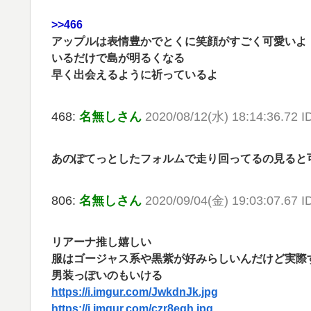
>>466
アップルは表情豊かでとくに笑顔がすごく可愛いよ
いるだけで島が明るくなる
早く出会えるように祈っているよ
468:
名無しさん
2020/08/12(水) 18:14:36.72 
あのぽてっとしたフォルムで走り回ってるの見ると
806:
名無しさん
2020/09/04(金) 19:03:07.67 I
リアーナ推し嬉しい
服はゴージャス系や黒紫が好みらしいんだけど実際
男装っぽいのもいける
https://i.imgur.com/JwkdnJk.jpg
https://i.imgur.com/czr8egh.jpg