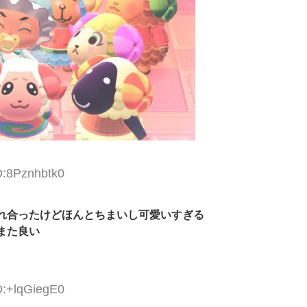
D:8Pznhbtk0
れ合ったけどほんとちまいし可愛いすぎる
また良い
D:+lqGiegE0