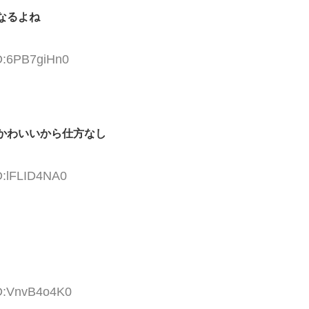
なるよね
ID:6PB7giHn0
かわいいから仕方なし
D:lFLID4NA0
ID:VnvB4o4K0