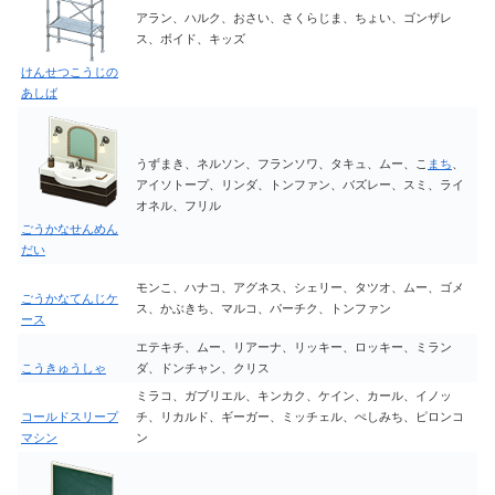
アラン、ハルク、おさい、さくらじま、ちょい、ゴンザレ
ス、ボイド、キッズ
けんせつこうじの
あしば
うずまき、ネルソン、フランソワ、タキュ、ムー、こ
まち
、
アイソトープ、リンダ、トンファン、バズレー、スミ、ライ
オネル、フリル
ごうかなせんめん
だい
モンこ、ハナコ、アグネス、シェリー、タツオ、ムー、ゴメ
ごうかなてんじケ
ス、かぶきち、マルコ、パーチク、トンファン
ース
エテキチ、ムー、リアーナ、リッキー、ロッキー、ミラン
こうきゅうしゃ
ダ、ドンチャン、クリス
ミラコ、ガブリエル、キンカク、ケイン、カール、イノッ
コールドスリープ
チ、リカルド、ギーガー、ミッチェル、ぺしみち、ピロンコ
マシン
ン