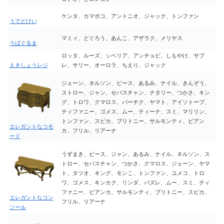
ケンタ、カマボコ、アントニオ、ジャック、トンファン
うでどけい
マミィ、どぐろう、あんこ、アザラク、メリヤス
うばぐるま
ロッタ、ルーズ、シベリア、アンチョビ、しもやけ、サブ
えきしょうレジ
レ、サリー、オーロラ、ちえり、ジャック
ジェーン、ネルソン、ピース、あるみ、ナイル、きんぞう、
ストロー、ジャン、セバスチャン、ナタリー、つかさ、キン
グ、トロワ、クマロス、パーチク、ヤマト、アイソトープ、
ティファニー、ゴメス、ムー、ティーナ、スミ、マリリン、
トンファン、スピカ、ブリトニー、サルモンティ、ビアン
エレガントなコモ
カ、フリル、リアーナ
ード
うずまき、ピース、ジャン、あるみ、ナイル、ネルソン、ス
トロー、セバスチャン、つかさ、クマロス、ジェーン、ヤマ
ト、タツオ、キング、モンこ、トンファン、ユメコ、トロ
ワ、ゴメス、キンカク、リンダ、バズレ、ムー、スミ、ティ
ファニー、ビアンカ、サルモンティ、ブリトニー、スピカ、
エレガントなコン
フリル、リアーナ
ソール