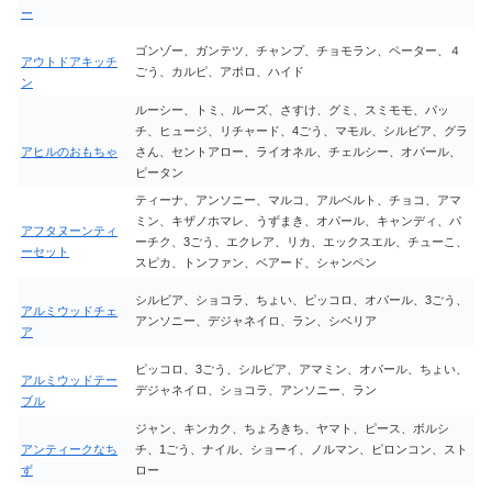
ー
ゴンゾー、ガンテツ、チャンプ、チョモラン、ペーター、４
アウトドアキッチ
ごう、カルピ、アポロ、ハイド
ン
ルーシー、トミ、ルーズ、さすけ、グミ、スミモモ、パッ
チ、ヒュージ、リチャード、4ごう、マモル、シルビア、グラ
アヒルのおもちゃ
さん、セントアロー、ライオネル、チェルシー、オパール、
ピータン
ティーナ、アンソニー、マルコ、アルベルト、チョコ、アマ
ミン、キザノホマレ、うずまき、オパール、キャンディ、パ
アフタヌーンティ
ーチク、3ごう、エクレア、リカ、エックスエル、チューこ、
ーセット
スピカ、トンファン、ベアード、シャンペン
シルビア、ショコラ、ちょい、ピッコロ、オパール、3ごう、
アルミウッドチェ
アンソニー、デジャネイロ、ラン、シベリア
ア
ピッコロ、3ごう、シルビア、アマミン、オパール、ちょい、
アルミウッドテー
デジャネイロ、ショコラ、アンソニー、ラン
ブル
ジャン、キンカク、ちょろきち、ヤマト、ピース、ボルシ
アンティークなち
チ、1ごう、ナイル、ショーイ、ノルマン、ピロンコン、スト
ず
ロー