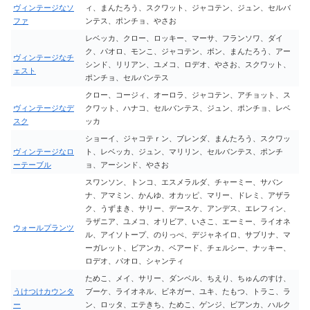
ヴィンテージなソ
ィ、まんたろう、スクワット、ジャコテン、ジュン、セルバ
ファ
ンテス、ポンチョ、やさお
レベッカ、クロー、ロッキー、マーサ、フランソワ、ダイ
ク、パオロ、モンこ、ジャコテン、ボン、まんたろう、アー
ヴィンテージなチ
シンド、リリアン、ユメコ、ロデオ、やさお、スクワット、
ェスト
ポンチョ、セルバンテス
クロー、コージィ、オーロラ、ジャコテン、アチョット、ス
ヴィンテージなデ
クワット、ハナコ、セルバンテス、ジュン、ポンチョ、レベ
スク
ッカ
ショーイ、ジャコテｒン、ブレンダ、まんたろう、スクワッ
ヴィンテージなロ
ト、レベッカ、ジュン、マリリン、セルバンテス、ポンチ
ーテーブル
ョ、アーシンド、やさお
スワンソン、トンコ、エスメラルダ、チャーミー、サバン
ナ、アマミン、かんゆ、オカッピ、マリー、ドレミ、アザラ
ク、うずまき、サリー、デースケ、アンデス、エレフィン、
ラザニア、ユメコ、オリビア、いさこ、エーミー、ライオネ
ウォールプランツ
ル、アイソトープ、のりっぺ、デジャネイロ、サブリナ、マ
ーガレット、ビアンカ、ベアード、チェルシー、ナッキー、
ロデオ、パオロ、シャンティ
ためこ、メイ、サリー、ダンベル、ちえり、ちゅんのすけ、
うけつけカウンタ
ブーケ、ライオネル、ビネガー、ユキ、たもつ、トラこ、ラ
ー
ン、ロッタ、エテきち、ためこ、ゲンジ、ビアンカ、ハルク