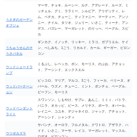
マーサ、チョキ、ルーシー、ルナ、アデレード、ルーズ、ミ
ッチェル、グミ、ララミー、シルビア、アリゲッティ、レ
ム、ペチカ、チューこ、ティファニー、マーティー、アンソ
うさぎのガーデン
ニー、ナイル、タツオ、ジュリー、いさこ、ティーナ、アン
オブジェ
デス、バズレー、マーガレット、のりっぺ、ベーグル、スピ
カ
ギンカク、イノッチ、リッキー、ミラコ、ガブリエル、ケイ
うちゅうせんのそ
ン、ぺしみち、1ごう、リカルド、カール、ギーガー、ピロン
うさパネル
コン
くるぶし、レベッカ、ボン、モーリス、のぶお、アチョッ
ウッドシェードラ
ト、アーシンド、エックスエル
ンプ
ピッコロ、マリア、マルコ、3ごう、フィーカ、ペリーヌ、オ
ウッドパーテーシ
パール、ウズメ、チューこ、ミント、ポンチョ、ベーグル、
ョン
ビーフン、モーリス
スワンソン、しもやけ、サブレ、あんこ、ミミィ、パトラ、
バニラ、オカッピ、ピース、メリヤス、ポーラ、オパール、
ウッドペンダント
レイニー、コユキ、デジャネイロ、ジャック、アチョット、
ライト
アーシンド、シャンティ
サバンナ、オーロラ、フルメタル、クワトロ、アザラク、ハ
イド、いさこ、マーサ、レイコ、マーガレット、マッスル、
ウツボカズラ
ロデオ、ピロンコン