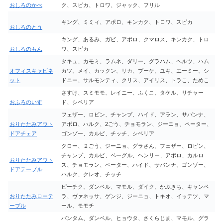
おしろのかべ
ク、スピカ、トロワ、ジャック、フリル
キング、ミミィ、アポロ、キンカク、トロワ、スピカ
おしろのとう
キング、あるみ、ガビ、アポロ、クマロス、キンカク、トロ
おしろのもん
ワ、スピカ
タキュ、カモミ、ラムネ、ダリー、グラハム、ヘルツ、ハム
オフィスキャビネ
カツ、メイ、カックン、リカ、ブーケ、ユキ、エーミー、シ
ット
ドニー、サルモンティ、クリス、アイリス、トラこ、ためこ
さすけ、スミモモ、レイニー、ふくこ、タケル、リチャー
おふろのいす
ド、シベリア
フェザー、ロビン、チャンプ、ハイド、アラン、サバンナ、
おりたたみアウト
アポロ、ハルク、2ごう、チョモラン、ジーニョ、ペーター、
ドアチェア
ゴンゾー、カルピ、チッチ、シベリア
クロー、２ごう、ジーニョ、グラさん、フェザー、ロビン、
チャンプ、カルピ、ベーグル、ヘンリー、アポロ、カルロ
おりたたみアウト
ス、チョモラン、ペーター、ハイド、サバンナ、ゴンゾー、
ドアテーブル
ハルク、クレオ、チッチ
ピーチク、ダンベル、マモル、ダイク、かぶきち、キャンベ
おりたたみローテ
ラ、ヴァネッサ、ゲンジ、ジーニョ、トキオ、イッテツ、マ
ーブル
ール、モモチ
バンタム、ダンベル、ヒョウタ、さくらじま、マモル、グラ