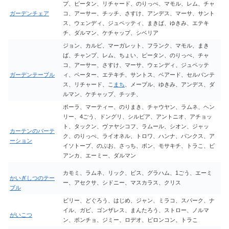
プ、ピータン、リチャード、のりっぺ、マモル、レム、チャ
ガーデンチェア
コ、アーサー、チッチ、さすけ、アンデス、マーサ、サント
ス、ウェンディ、ジュペッティ、まきば、ゆきみ、エテキ
チ、ダルマン、ケチャップ、シベリア
ジョン、カルピ、マーガレット、フランク、マモル、まき
ば、チャンプ、レム、ちょい、ピータン、のりっぺ、チャ
コ、アーサー、さすけ、マーサ、ウェンディ、ジュペッテ
ガーデンテーブル
ィ、ペーター、エテキチ、サントス、ベアード、セルバンテ
ス、リチャード、こ
まち
、メープル、ゆきみ、アンデス、ダ
ルマン、ケチャップ、チッチ、
ポーラ、マーティー、のりまき、チャウヤン、ラムネ、ヘン
リー、4ごう、ドングリ、シルビア、アントニオ、アチョッ
ト、タックン、ヴァヤシコフ、ラムール、シオン、ジャッ
カーテンのパーテ
ク、のりっぺ、ライオネル、トロワ、ハンナ、パンクス、ア
ーション
イソトープ、のぶお、さっち、ボン、モサキチ、トラこ、ビ
アンカ、エーミー、ダルマン
カモミ、ラムネ、リック、ビス、グラハム、1ごう、エーミ
かいぎしつのテー
ー、アセクサ、シドニー、マスカラス、クリス
ブル
ビリー、どぐろう、はじめ、ジャン、ミラコ、スパーク、ナ
イル、ガビ、ゴンザレス、まんたろう、ストロー、ノルマ
がいこつ
ン、ポンチョ、ジミー、ロデオ、ピロンコン、トラこ