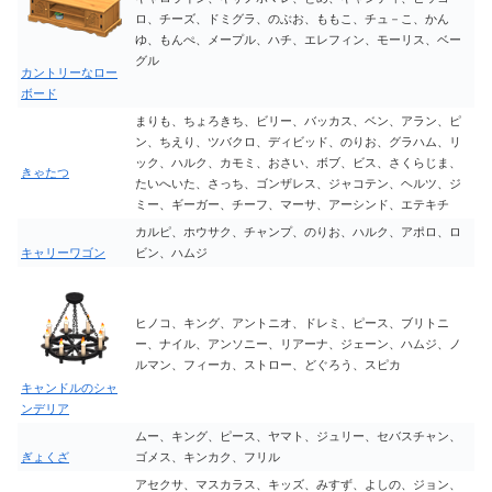
ロ、チーズ、ドミグラ、のぶお、ももこ、チュ－こ、かん
ゆ、もんぺ、メープル、ハチ、エレフィン、モーリス、ベー
グル
カントリーなロー
ボード
まりも、ちょろきち、ビリー、バッカス、ベン、アラン、ピ
ン、ちえり、ツバクロ、ディビッド、のりお、グラハム、リ
ック、ハルク、カモミ、おさい、ボブ、ビス、さくらじま、
きゃたつ
たいへいた、さっち、ゴンザレス、ジャコテン、ヘルツ、ジ
ミー、ギーガー、チーフ、マーサ、アーシンド、エテキチ
カルピ、ホウサク、チャンプ、のりお、ハルク、アポロ、ロ
キャリーワゴン
ビン、ハムジ
ヒノコ、キング、アントニオ、ドレミ、ピース、ブリトニ
ー、ナイル、アンソニー、リアーナ、ジェーン、ハムジ、ノ
ルマン、フィーカ、ストロー、どぐろう、スピカ
キャンドルのシャ
ンデリア
ムー、キング、ピース、ヤマト、ジュリー、セバスチャン、
ぎょくざ
ゴメス、キンカク、フリル
アセクサ、マスカラス、キッズ、みすず、よしの、ジョン、