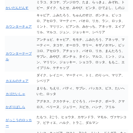
ミラコ、タコヤ、ブンジロウ、たま、らっきょ、みぞれ、ト
かいだんだんす
ビー、ダイク、ちとせ、みやび、ピンタ、ひでよし、しのぶ
キャビア、ふみたろう、ちゅんのすけ、ポンチョ、ピッコ
ロ、アセロラ、マーティー、パオロ、リカ、ラン、ロッタ、
カウンターチェア
ミント、マリリン、ビアンカ、みかっち、アネッサ、エイプ
リル、マルコ、ジュン、ジョッキー、シベリア
アンチョビ、キャビア、モモチ、ふみたろう、アネッサ、マ
ーティー、タコヤ、オーロラ、サリー、キザノホマレ、ピッ
コロ、アセロラ、アチョット、パオロ、リカ、まんたろう、
カウンターテーブ
サブレ、みやび、ポンチョ、タイシ、マルコ、ミント、ジュ
ル
ン、マリリン、ジョッキー、ショコラ、ロッタ、ももこ、エ
イプリル、ケチャップ
ダイク、レイニー、マーティー、トミ、のりっぺ、マリア、
カエルのチェア
シベリア
まりも、ちえり、パティ、サブレ、バッカス、ビス、たいへ
カゴだいしゃ
いた、ロッタ
アグネス、クスケチャ、どぐろう、パーチク、ポーラ、クマ
かざりばしら
ロス、ペリーヌ、ジュリー、スピカ、ハンナ、フリル
たもつ、2ごう、ヒョウタ、カサンドラ、マモル、ヴァヤシコ
がっこうのロッカ
フ、ピティエ、ハルク、トラこ、ダルマン
ー
トンコ、キャビア、マコト、3ごう、ミント、ドミグラ、キャ