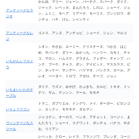
かんゆ、マリー、ジェーン、パーチク、スパーク、ダイク、
ジャック、レベッカ、まんたろう、しのぶ、ショーイ、ジュ
アンティークなラ
ン、ふくこ、モヘア、リアーナ、モーリス、ブンジロウ、ポ
ジオ
ンチョ、ハチ、けん、シャンティ
アンティークなレ
ゴメス、アンヌ、アンチョビ、ショーイ、ジュン、マルコ
ジ
シオン、やさお、エーミー、クリスチーヌ、つかさ、はじ
め、サバンナ、ダリー、みかっち、ヘンリー、カモミ、チャ
コ、マロン、ハムスケ、グラさん、フェザー、チャンプ、ハ
いちがんレフカメ
ンナ、ブーケ、チャス、ボン、デイビッド、マスカラス、ピ
ラ
ン、ホッケー、サンデー、ハリマオ、パンクス、カール、グ
レオ、ペーター、トロワ、アポロ、チーフ、ジョン
ダイク、ウズメ、みやび、かぶきち、カルピ、トキオ、イッ
いちまいいたのテ
テツ、サム、テンシン、マール、モモチ
ーブル
トラこ、ガブリエル、ドングリ、メイ、ギーガー、ピロンコ
いりょうワゴン
ン、カックン、モサキチ、ダルマン
ジャコテン、オーロラ、ペンタ、アチョット、コージィ、ま
ヴィンテージなス
んたろう、ショーイ、スクワット、ポンチョ、ハナコ、やさ
ツール
お、リリアン
レベッカ、クロー、レイラ、フランソワ、ブレンダ、コージ