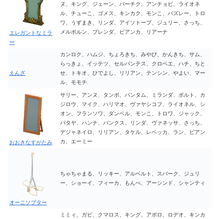
ヌ、キング、ジェーン、パーチク、アンチョビ、ライオネ
ル、チューこ、ゴメス、キンカク、モンこ、バズレー、トロ
ワ、うずまき、リンダ、アイソトープ、ジュリー、さっち、
メルボルン、ブレンダ、ビアンカ、リアーナ
エレガントなミラ
ー
カンロク、ハムジ、ちょろきち、みやび、かんきち、サム、
らっきょ、イッテツ、セルバンテス、クロベエ、ハチ、ちと
えんざ
せ、トキオ、ひでよし、リリアン、テンシン、やよい、マー
ル、モモチ
サリー、アンヌ、タンボ、バンタム、ミランダ、ボルト、カ
ジロウ、マイク、ハリマオ、ヴァヤシコフ、ライオネル、シ
オン、フランソワ、ダンベル、モンこ、トロワ、ジャック、
パタヤ、ハンナ、バンクス、リンダ、ヴァネッサ、さっち、
デジャネイロ、リリアン、タケル、レベッカ、ラン、ビアン
カ、エーミー
おおきなすがたみ
ちゃちゃまる、リッキー、アルベルト、スパーク、ジュリ
ー、ショーイ、フィーカ、もんぺ、アーシンド、シャンティ
オーニソプター
ミミィ、ガビ、クマロス、キング、アポロ、ロデオ、キンカ