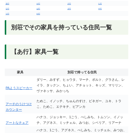
あ行
か行
さ行
た行
な行
は行
ま行
や行
ら行
わ行
別荘でその家具を持っている住民一覧
【あ行】家具一覧
家具
別荘で持ってる住民
ダリー、みすず、ヒョウタ、マーチ、ボルト、グラさん、レ
イラ、タックン、ちょい、アチョット、キッズ、マリリン、
PAようスピーカー
ヴァネッサ、みかっち
ためこ、イノッチ、ちゅんのすけ、ビネガー、ユキ、トラ
アーチのうけつけ
こ、ためこ、エテキチ、ビアンカ
カウンター
ハナコ、ジョッキー、1ごう、ぺしみち、トムソン、イノッ
アートなチェア
チ、アグネス、ミッチェル、みつお、シベリア、リアーナ
ハナコ、1ごう、アグネス、ぺしみち、ミッチェル、みつお、