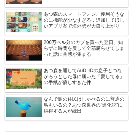
あつ森のスマートフォン、便利そうな
のに機能が少なすぎる…追加してほし
いアプリ案で海外勢が大盛り上がり
200万ベル分のカブを買った翌日、知
らずに時間を戻して全部腐らせてしま
った話に共感が集まる
あつ森を通してAuDHDの息子とつな
がろうとした母に届いた「愛してる」
の手紙が優しすぎた件
なんで鳥の住民はしゃべるのに普通の
鳥もいるの？あつ森世界の“進化説”に
納得する人が続出