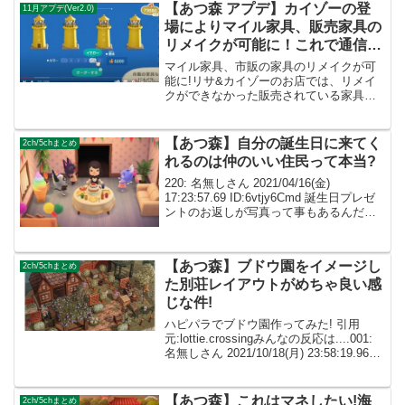
【あつ森 アプデ】カイゾーの登
11月アプデ(Ver2.0)
場によりマイル家具、販売家具の
リメイクが可能に！これで通信交
換無しに集められる!
マイル家具、市販の家具のリメイクが可
能に!リサ&カイゾーのお店では、リメイ
クができなかった販売されている家具や
マイル家具のリメイクができるようにな
りました。これで通信交換で集める必要
がなくなりました!53: 名無しさん
【あつ森】自分の誕生日に来てく
2ch/5chまとめ
2021/10/16...
れるのは仲のいい住民って本当?
220: 名無しさん 2021/04/16(金)
17:23:57.69 ID:6vtjy6Cmd 誕生日プレゼ
ントのお返しが写真って事もあるんだね
236: 名無しさん 2021/04/16(金)
21:53:54.54 ID:SfPi2...
【あつ森】ブドウ園をイメージし
2ch/5chまとめ
た別荘レイアウトがめちゃ良い感
じな件!
ハピパラでブドウ園作ってみた! 引用
元:lottie.crossingみんなの反応は....001:
名無しさん 2021/10/18(月) 23:58:19.96
ID:dImXpeXf0今作はマイデザとマイデザ
職人のおかげで色んな別荘が...
【あつ森】これはマネしたい!海
2ch/5chまとめ