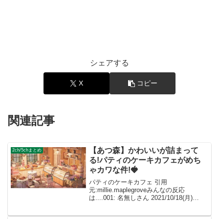
シェアする
X
コピー
関連記事
【あつ森】かわいいが詰まって
2ch/5chまとめ
る!パティのケーキカフェがめち
ゃカワな件!🍓
パティのケーキカフェ 引用
元:millie.maplegroveみんなの反応
は....001: 名無しさん 2021/10/18(月)
23:58:19.96 ID:dImXpeXf0可愛い❤素敵で
す( ＾ω＾ )こんなお店作りたい! 00...