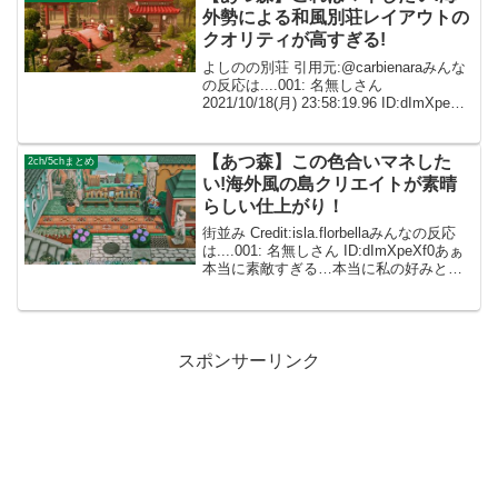
外勢による和風別荘レイアウトの
クオリティが高すぎる!
よしのの別荘 引用元:@carbienaraみんな
の反応は....001: 名無しさん
2021/10/18(月) 23:58:19.96 ID:dImXpeXf0
すごい！マネさせていただきます！ 002:
名無しさん ID:caZ2RUM...
【あつ森】この色合いマネした
2ch/5chまとめ
い!海外風の島クリエイトが素晴
らしい仕上がり！
街並み Credit:isla.florbellaみんなの反応
は....001: 名無しさん ID:dImXpeXf0あぁ
本当に素敵すぎる…本当に私の好みとい
うか理想すぎて憧れます😍✨ 002: 名無し
さん ID:caZ2RUMYM ナチュ...
スポンサーリンク