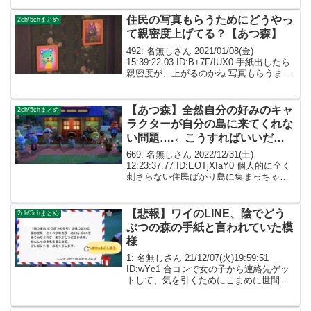
名無しさん ID:caZ2RUMYM凄い！...
住民の写真もらうためにどうやっ
2ch/5chまとめ
て親密度上げてる？【あつ森】
492: 名無しさん 2021/01/08(金)
15:39:22.03 ID:B+7F/IUX0 手紙出したら
親密度が、上がるのかね 写真もらうまで
親密度が判断できないってのもアレだな
ベルなら払うから親密度を調べさせてく
れ 495: 名...
【あつ森】全然自分の好みのキャ
2ch/5chまとめ
ラクターが自分の島に来てくれな
い問題….←こうすればいいだ
ろ！
669: 名無しさん 2022/12/31(土)
12:23:37.77 ID:EOTjXIaY0 個人的に全く
刺さらない住民ばかり島に集まっちゃっ
てるから早く出て行って欲しい… 移住し
て来てから挨拶すらしてない住民いるけ
どなかなかモヤモヤ...
【悲報】ワイのLINE、陰でどう
2ch/5chまとめ
ぶつの森の手紙と言われていた模
様
1: 名無しさん 21/12/07(火)19:59:51
ID:wYc1 合コンで女の子から連絡先ゲッ
トして、気を引くためにこまめに世間話
とかしてたんやけど共通の知り合いに
「お前のLINEの書き出し全部どうぶつの