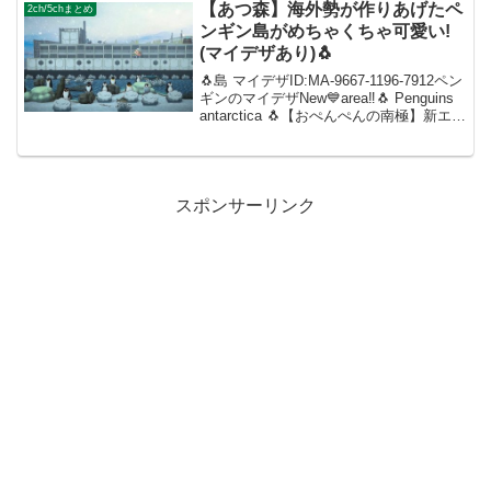
森の手紙みたい」って笑われて...
【あつ森】海外勢が作りあげたペ
2ch/5chまとめ
ンギン島がめちゃくちゃ可愛い!
(マイデザあり)🐧
🐧島 マイデザID:MA-9667-1196-7912ペン
ギンのマイデザNew💙area‼︎🐧 Penguins
antarctica 🐧【おぺんぺんの南極】新エリ
ア追加&夢番地更新👉DA-2557-1607-2056
👈コウテイぺんぎん🐧ヒ...
スポンサーリンク