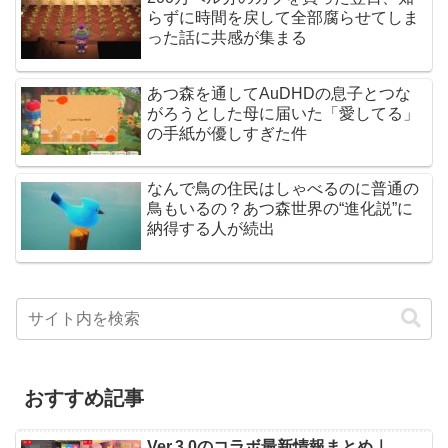
らずに時間を戻して全部腐らせてしま
った話に共感が集まる
あつ森を通してAuDHDの息子とつな
がろうとした母に届いた「愛してる」
の手紙が優しすぎた件
なんで鳥の住民はしゃべるのに普通の
鳥もいるの？あつ森世界の“進化説”に
納得する人が続出
おすすめ記事
Ver.3.0のコラボ最新情報まとめ｜