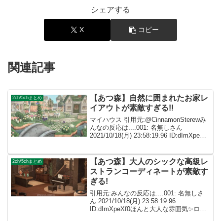
シェアする
X
コピー
関連記事
【あつ森】自然に囲まれたお家レ
2ch/5chまとめ
イアウトが素敵すぎる!!
マイハウス 引用元:@CinnamonSterewみ
んなの反応は....001: 名無しさん
2021/10/18(月) 23:58:19.96 ID:dImXpeXf0
自然好きだから嬉し過ぎます…✊🥺めちゃ
綺麗！ 002: 名無しさん I...
【あつ森】大人のシックな高級レ
2ch/5chまとめ
ストランコーディネートが素敵す
ぎる!
引用元:みんなの反応は....001: 名無しさ
ん 2021/10/18(月) 23:58:19.96
ID:dImXpeXf0ほんと大人な雰囲気✨ロー
ラン壁紙使いこなせるの尊敬します! 002: