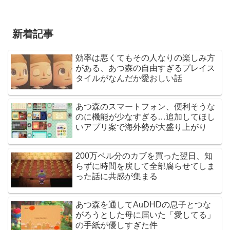
新着記事
効率は悪くてもその人なりの楽しみ方
がある、あつ森の自由すぎるプレイス
タイルがなんだか愛おしい話
あつ森のスマートフォン、便利そうな
のに機能が少なすぎる…追加してほし
いアプリ案で海外勢が大盛り上がり
200万ベル分のカブを買った翌日、知
らずに時間を戻して全部腐らせてしま
った話に共感が集まる
あつ森を通してAuDHDの息子とつな
がろうとした母に届いた「愛してる」
の手紙が優しすぎた件