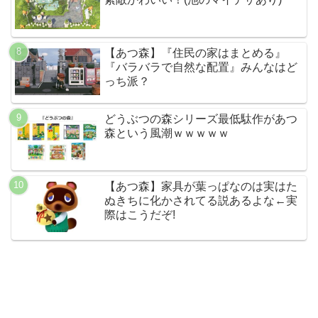
【あつ森】『住民の家はまとめる』
『バラバラで自然な配置』みんなはど
っち派？
どうぶつの森シリーズ最低駄作があつ
森という風潮ｗｗｗｗｗ
【あつ森】家具が葉っぱなのは実はた
ぬきちに化かされてる説あるよな←実
際はこうだぞ!