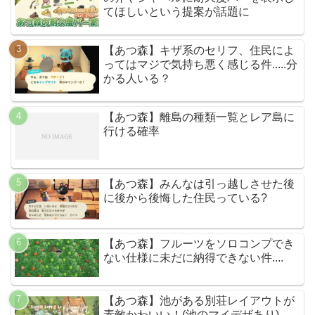
てほしいという提案が話題に
【あつ森】キザ系のセリフ、住民によ
ってはマジで気持ち悪く感じる件.....分
かる人いる？
【あつ森】離島の種類一覧とレア島に
行ける確率
【あつ森】みんなは引っ越しさせた後
に後から後悔した住民っている?
【あつ森】フルーツをソロコンプでき
ない仕様に未だに納得できない件....
【あつ森】池がある別荘レイアウトが
素敵かわいい！(池のマイデザあり)