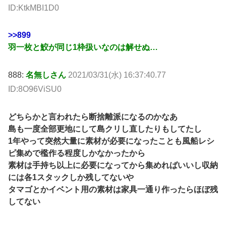
ID:KtkMBI1D0
>>899
羽一枚と鮫が同じ1枠扱いなのは解せぬ…
888:
名無しさん
2021/03/31(水) 16:37:40.77
ID:8O96ViSU0
どちらかと言われたら断捨離派になるのかなあ
島も一度全部更地にして島クリし直したりもしてたし
1年やって突然大量に素材が必要になったことも風船レシ
ピ集めで檻作る程度しかなかったから
素材は手持ち以上に必要になってから集めればいいし収納
には各1スタックしか残してないや
タマゴとかイベント用の素材は家具一通り作ったらほぼ残
してない