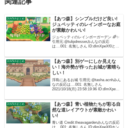
関連記事
【あつ森】シンプルだけど良い!
2ch/5chまとめ
ジュペッティのレインボーなお庭
が素敵かわいい!
ジュペッティのレインボーガーデン 🌈✨
引用元:@tulipdresserみんなの反応
は....001: 名無しさん ID:dImXpeXf0とて
も可愛いです😳♥️♥️♥️ 002: 名無しさん
ID:caZ2RUMYM自然でナチュラルって...
【あつ森】別ゲーにしか見えな
2ch/5chまとめ
い！海外勢が作ったお城が素晴ら
しい！
浮島にあるお城 引用元:@tasha.acnhみん
なの反応は....001: 名無しさん
2021/10/18(月) 23:58:19.96 ID:dImXpeXf0
お城家具の本気を見た！もはや作品✨
002: 名無しさん ID:caZ2R...
【あつ森】青い植物たちが彩る自
2ch/5chまとめ
然な道レイアウトが素敵かわい
い!
青い道 Credit:theavagardenみんなの反応
は....001: 名無しさん ID:dImXpeXf0ホン