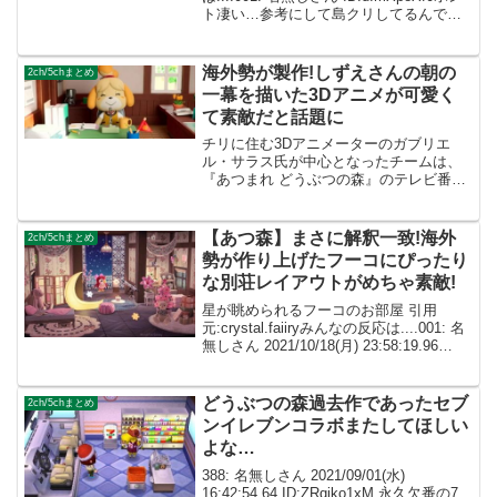
ト凄い…参考にして島クリしてるんです
けどなかなかできない..... 002: 名無しさ
ん ID:caZ2RUMYM今回も素...
海外勢が製作!しずえさんの朝の
2ch/5chまとめ
一幕を描いた3Dアニメが可愛く
て素敵だと話題に
チリに住む3Dアニメーターのガブリエ
ル・サラス氏が中心となったチームは、
『あつまれ どうぶつの森』のテレビ番組
のCM風トレイラーを製作。まるでフェル
ト人形のようなふわふわのしずえさん
が、朝の放送を行うまでの一幕を描く可
【あつ森】まさに解釈一致!海外
2ch/5chまとめ
愛らしい動画だ。 この...
勢が作り上げたフーコにぴったり
な別荘レイアウトがめちゃ素敵!
星が眺められるフーコのお部屋 引用
元:crystal.faiiryみんなの反応は....001: 名
無しさん 2021/10/18(月) 23:58:19.96
ID:dImXpeXf0フーコ推しだから嬉しい✨
とっても素敵なお部屋ですね! ...
どうぶつの森過去作であったセブ
2ch/5chまとめ
ンイレブンコラボまたしてほしい
よな…
388: 名無しさん 2021/09/01(水)
16:42:54.64 ID:ZRqjko1xM 永久欠番の7