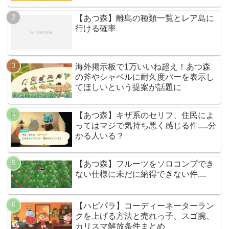
【あつ森】離島の種類一覧とレア島に
行ける確率
海外掲示板で1万いいね超え！あつ森
の斧やシャベルに耐久度バーを表示し
てほしいという提案が話題に
【あつ森】キザ系のセリフ、住民によ
ってはマジで気持ち悪く感じる件.....分
かる人いる？
【あつ森】フルーツをソロコンプでき
ない仕様に未だに納得できない件....
【ハピパラ】コーディーネーターラン
クを上げる方法と売れっ子、スゴ腕、
カリスマ解放条件まとめ