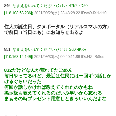
846:
なまえをいれてください (ﾜｯﾁｮｲ 47b7-zD50
[118.108.63.236])
2021/09/29(水) 23:48:28.22 ID:wOJXdvlH0
住人の誕生日、タヌポータル（リアルスマホの方）
で前日（当日にも）にお知らせ出るよ
851:
なまえをいれてください (ｽﾌﾟｯｯ Sd0f-IKKv
[110.163.12.149])
2021/09/30(木) 00:40:11.86 ID:J4ZLB/9sd
832だけどなんか荒れてたごめん
毎日やってるけど、最近は住民には一回ずつ話しか
けるぐらいだった
何回か話しかければ教えてくれたのかもね
掲示板も教えてくれるのだいぶ早いから忘れる
まぁその時プレゼント用意しときゃいいんだよな