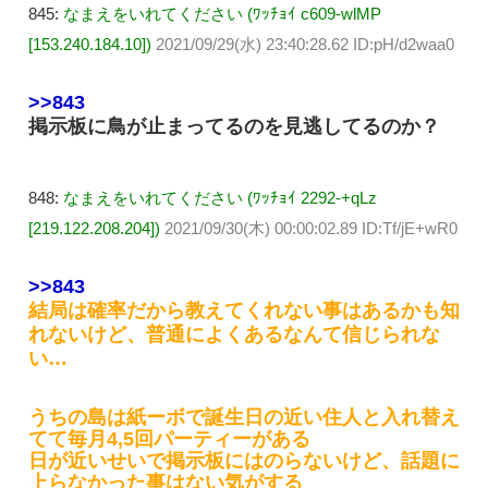
845:
なまえをいれてください (ﾜｯﾁｮｲ c609-wlMP
[153.240.184.10])
2021/09/29(水) 23:40:28.62 ID:pH/d2waa0
>>843
掲示板に鳥が止まってるのを見逃してるのか？
848:
なまえをいれてください (ﾜｯﾁｮｲ 2292-+qLz
[219.122.208.204])
2021/09/30(木) 00:00:02.89 ID:Tf/jE+wR0
>>843
結局は確率だから教えてくれない事はあるかも知
れないけど、普通によくあるなんて信じられな
い…
うちの島は紙ーボで誕生日の近い住人と入れ替え
てて毎月4,5回パーティーがある
日が近いせいで掲示板にはのらないけど、話題に
上らなかった事はない気がする