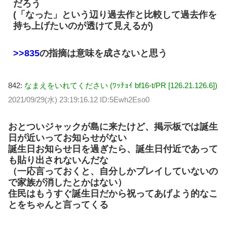
だろう
(「なった」という辺り過去作と比較して過去作を
持ち上げたいのが透けて見えるが)
>>835
の指摘は意味を成さないと思う
842:
なまえをいれてください (ﾜｯﾁｮｲ bf16-t/PR [126.21.126.6])
2021/09/29(水) 23:19:16.12 ID:5Ewh2Eso0
おとついジャックが島に来たけど、掲示板では誕生
日が近いってお知らせがない
誕生日お知らせ日を過ぎたら、誕生日付近であって
も貼り出されないんだな
（一応言っておくと、自分しかプレイしていないの
で家族が消したとかはない）
住民はもうすぐ誕生日だから祝ってあげよう的なこ
とをちゃんと言ってくる