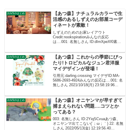
【あつ森】ナチュラルカラーで生
2ch/5chまとめ
活感のあるしずえのお部屋コーデ
ィネートが素敵！
しずえのためのお家レイアウト
Credit:nookspirationみんなの反応
は....001: 名無しさん ID:dImXpeXf0素敵
なレイアウトですね！私もセンスのある
お部屋を作っていきたいと思います🙆‍♀️
002: 名無しさん...
【あつ森】これからの季節にぴっ
2ch/5chまとめ
たり!トロピカルなジュン君洋服
マイデザインが登場！
引用元:darling.crossing マイデザID:MA-
5686-2693-4924みんなの反応は....001: 名
無しさん 2021/10/18(月) 23:58:19.96
ID:dImXpeXf0 可愛い❤️ありがとうござい
ま...
【あつ森】オニヤンマが早すぎて
2ch/5chまとめ
捕まえられない問題….コツとか
ってある？
003: 名無しさん ID:2YiqSCvuaあつ森、
オニヤンマ出てこない(´；ω；｀) 22: 名無
しさん 2022/05/13(金) 12:19:56.40