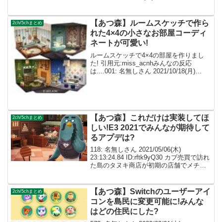
ID:elo7D9b10 最後まで採れなかったオニ
ヤンマがバグ？で橋にひっかか...
【あつ森】ルームスケッチで作ら
2ch/5chまとめ
れた4×4の小さなお部屋コーディ
ネートが可愛い!
ルームスケッチで4×4の部屋を作りまし
た! 引用元:miss_acnhみんなの反応
は....001: 名無しさん 2021/10/18(月)
23:58:19.96 ID:dImXpeXf0めっちゃかわ
いい！緑のお部屋が大好き! 002: ...
【あつ森】これだけは実装してほ
2ch/5chまとめ
しい!E3 2021でみんなが期待して
るアプデは?
118: 名無しさん 2021/05/06(木)
23:13:24.84 ID:rftk9yQ30 カブ売買で訪れ
た島のタヌキ商店が初期の店舗でメチャ
クチャ懐かしく感じた(笑) すぐにグレー
ドアップしちゃうからある意味あの店舗
はレアだよな ...
【あつ森】Switchのユーザーアイ
2ch/5chまとめ
コンを島民に変更可能に!みんな
はどの住民にした?