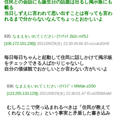
住民との会話にも誕生日の話題は出るし掲示板にも
載る
当日しずえに言われて思い出すことは有っても言わ
れるまで分からないなんてちょっとおかしいよ
835:
なまえをいれてください (ﾜｯﾁｮｲ 2b2c-mfSJ
[106.172.101.236])
2021/09/29(水) 22:30:34.66 ID:vszukdSH0
毎日毎日ちゃんと起動して住民に話しかけて掲示板
をチェックできる人ばかりじゃないし
自分の価値観でおかしいとか言わない方がいいよ
836:
なまえをいれてください (ﾜｲｴﾃﾞｨ MMde-zD50
[123.255.133.129])
2021/09/29(水) 22:36:01.47 ID:aV85IMotM
むしろここで突っ込まれるべきは「住民が教えて
くれなくなった」という事実と矛盾した書き込み