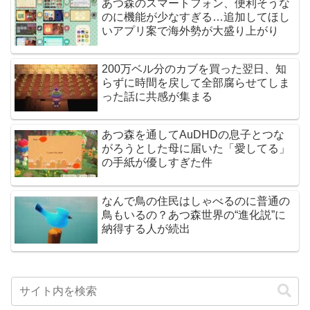
あつ森のスマートフォン、便利そうな
のに機能が少なすぎる…追加してほし
いアプリ案で海外勢が大盛り上がり
200万ベル分のカブを買った翌日、知
らずに時間を戻して全部腐らせてしま
った話に共感が集まる
あつ森を通してAuDHDの息子とつな
がろうとした母に届いた「愛してる」
の手紙が優しすぎた件
なんで鳥の住民はしゃべるのに普通の
鳥もいるの？あつ森世界の“進化説”に
納得する人が続出