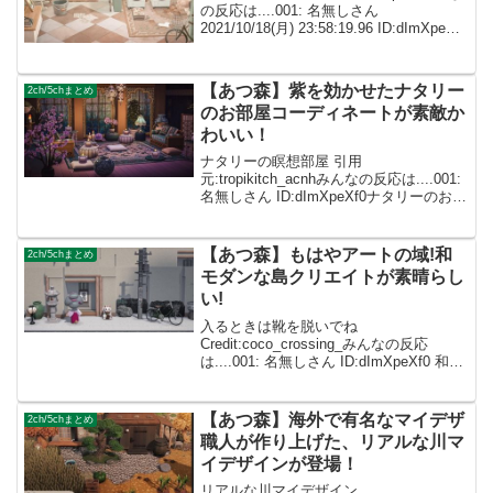
の反応は....001: 名無しさん
2021/10/18(月) 23:58:19.96 ID:dImXpeXf0
色合いや家具の置き方がとても素敵！参
考にさせていただきます✨ 002: 名無...
【あつ森】紫を効かせたナタリー
2ch/5chまとめ
のお部屋コーディネートが素敵か
わいい！
ナタリーの瞑想部屋 引用
元:tropikitch_acnhみんなの反応は....001:
名無しさん ID:dImXpeXf0ナタリーのお部
屋素敵です✨今後も参考にさせていただ
きます！ 002: 名無しさん
ID:caZ2RUMYMナタリー...
【あつ森】もはやアートの域!和
2ch/5chまとめ
モダンな島クリエイトが素晴らし
い!
入るときは靴を脱いでね
Credit:coco_crossing_みんなの反応
は....001: 名無しさん ID:dImXpeXf0 和す
ぎない感じもめっちゃ好きです!002: 名無
しさん ID:caZ2RUMYMとってもオシャレ
でほんと...
【あつ森】海外で有名なマイデザ
2ch/5chまとめ
職人が作り上げた、リアルな川マ
イデザインが登場！
リアルな川マイデザイン