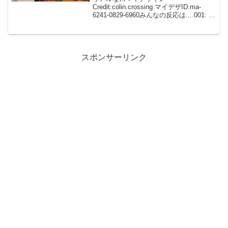
Credit:colin.crossing マイデザID:ma-
6241-0829-6960みんなの反応は....001: 名
無しさん ID:dImXpeXf0スゴすぎる~😭🤍
🤍こういうマイデザ待ってました！
002...
スポンサーリンク