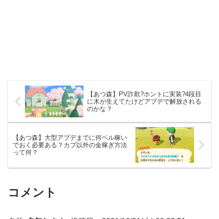
【あつ森】PV詐欺?ホントに実装?4段目
に木が生えてたけどアプデで解放される
のかな？
【あつ森】大型アプデまでに何ベル稼い
でおく必要ある？カブ以外の金稼ぎ方法
って何？
コメント