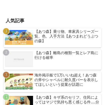
人気記事
【あつ森】乗り物、車家具シリーズ一
覧、色、入手方法【あつまれどうぶつ
の森】
【あつ森】離島の種類一覧とレア島に
行ける確率
海外掲示板で1万いいね超え！あつ森
の斧やシャベルに耐久度バーを表示し
てほしいという提案が話題に
【あつ森】キザ系のセリフ、住民によ
ってはマジで気持ち悪く感じる件.....分