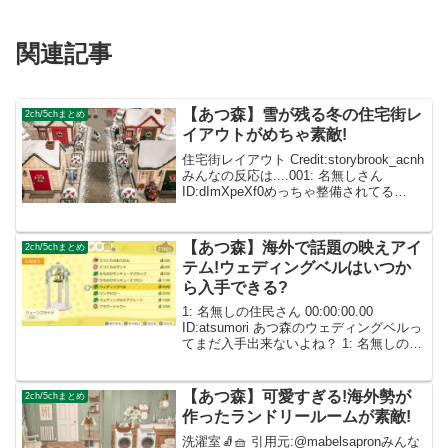
関連記事
【あつ森】雪が残る冬の住宅街レ
2ch/5chまとめ
イアウトがめちゃ素敵!
住宅街レイアウト Credit:storybrook_acnh
みんなの反応は....001: 名無しさん
ID:dImXpeXf0めっちゃ整備されてる
っ！！！好き！！！ 002: 名無しさん
ID:caZ2RUMYM 003: 名無しさん ...
【あつ森】海外で話題の映えアイ
2ch/5chまとめ
テム!ウェディングベルはいつか
ら入手できる?
1: 名無しの住民さん 00:00:00.00
ID:atsumori あつ森のウェディングベルっ
てまだ入手出来ないよね？ 1: 名無しの住
民さん 00:00:00.00 ID:atsumoriあつ森の
ウェディングベル欲しすぎて震えてきた
...
【あつ森】可愛すぎる!海外勢が
2ch/5chまとめ
作ったランドリールームが素敵!
洗濯室🧦🧺 引用元:@mabelsapronみんな