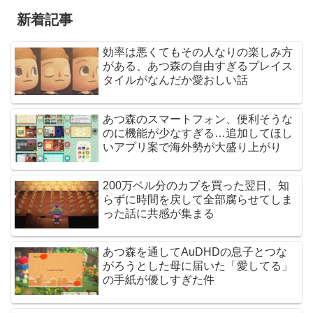
新着記事
効率は悪くてもその人なりの楽しみ方
がある、あつ森の自由すぎるプレイス
タイルがなんだか愛おしい話
あつ森のスマートフォン、便利そうな
のに機能が少なすぎる…追加してほし
いアプリ案で海外勢が大盛り上がり
200万ベル分のカブを買った翌日、知
らずに時間を戻して全部腐らせてしま
った話に共感が集まる
あつ森を通してAuDHDの息子とつな
がろうとした母に届いた「愛してる」
の手紙が優しすぎた件