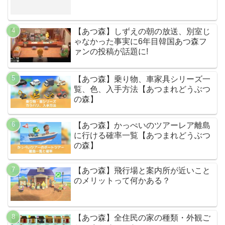
【あつ森】しずえの朝の放送、別室じ
ゃなかった事実に6年目韓国あつ森フ
ァンの投稿が話題に!
【あつ森】乗り物、車家具シリーズ一
覧、色、入手方法【あつまれどうぶつ
の森】
【あつ森】かっぺいのツアーレア離島
に行ける確率一覧【あつまれどうぶつ
の森】
【あつ森】飛行場と案内所が近いこと
のメリットって何かある？
【あつ森】全住民の家の種類・外観ご