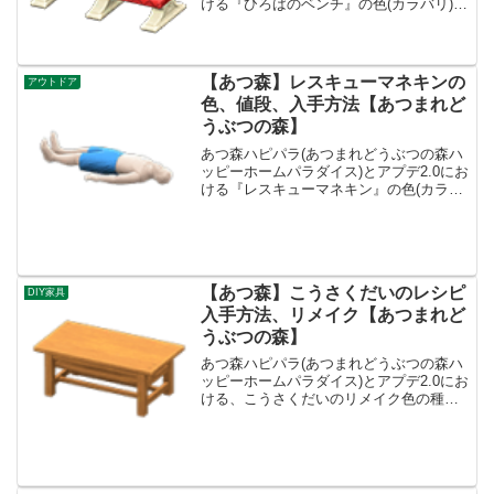
ける『ひろばのベンチ』の色(カラバリ)と
リメイク、値段、種類一覧と入手方法、
別荘で持ってる住民一覧です。ひろばの
ベンチ入手方法、値段ひろばのベンチ値
段、基本情報...
【あつ森】レスキューマネキンの
アウトドア
色、値段、入手方法【あつまれど
うぶつの森】
あつ森ハピパラ(あつまれどうぶつの森ハ
ッピーホームパラダイス)とアプデ2.0にお
ける『レスキューマネキン』の色(カラバ
リ)とリメイク、値段、種類一覧と入手方
法、別荘で持ってる住民一覧です。レス
キューマネキン入手方法、値段レスキュ
ーマネキン値...
【あつ森】こうさくだいのレシピ
DIY家具
入手方法、リメイク【あつまれど
うぶつの森】
あつ森ハピパラ(あつまれどうぶつの森ハ
ッピーホームパラダイス)とアプデ2.0にお
ける、こうさくだいのリメイク色の種類
一覧とレシピ入手方法です。こうさくだ
い入手方法、売値こうさくだい基本情
報、売値売値1200ベルコンセプトガレー
ジ、がっこうリ...