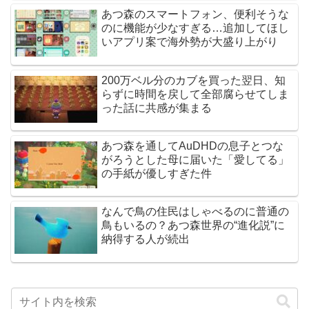
あつ森のスマートフォン、便利そうな
のに機能が少なすぎる…追加してほし
いアプリ案で海外勢が大盛り上がり
200万ベル分のカブを買った翌日、知
らずに時間を戻して全部腐らせてしま
った話に共感が集まる
あつ森を通してAuDHDの息子とつな
がろうとした母に届いた「愛してる」
の手紙が優しすぎた件
なんで鳥の住民はしゃべるのに普通の
鳥もいるの？あつ森世界の“進化説”に
納得する人が続出