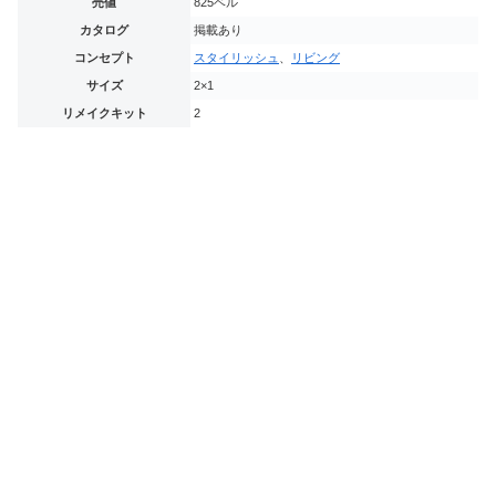
売値
825ベル
カタログ
掲載あり
コンセプト
スタイリッシュ
、
リビング
サイズ
2×1
リメイクキット
2