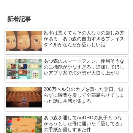
新着記事
効率は悪くてもその人なりの楽しみ方
がある、あつ森の自由すぎるプレイス
タイルがなんだか愛おしい話
あつ森のスマートフォン、便利そうな
のに機能が少なすぎる…追加してほし
いアプリ案で海外勢が大盛り上がり
200万ベル分のカブを買った翌日、知
らずに時間を戻して全部腐らせてしま
った話に共感が集まる
あつ森を通してAuDHDの息子とつな
がろうとした母に届いた「愛してる」
の手紙が優しすぎた件