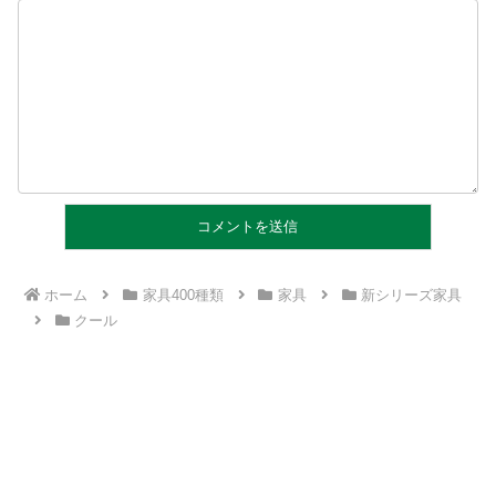
ホーム
家具400種類
家具
新シリーズ家具
クール