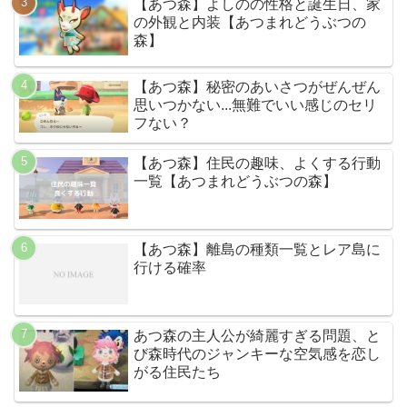
【あつ森】よしのの性格と誕生日、家
の外観と内装【あつまれどうぶつの
森】
【あつ森】秘密のあいさつがぜんぜん
思いつかない...無難でいい感じのセリ
フない？
【あつ森】住民の趣味、よくする行動
一覧【あつまれどうぶつの森】
【あつ森】離島の種類一覧とレア島に
行ける確率
あつ森の主人公が綺麗すぎる問題、と
び森時代のジャンキーな空気感を恋し
がる住民たち