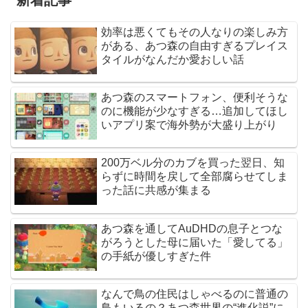
効率は悪くてもその人なりの楽しみ方
がある、あつ森の自由すぎるプレイス
タイルがなんだか愛おしい話
あつ森のスマートフォン、便利そうな
のに機能が少なすぎる…追加してほし
いアプリ案で海外勢が大盛り上がり
200万ベル分のカブを買った翌日、知
らずに時間を戻して全部腐らせてしま
った話に共感が集まる
あつ森を通してAuDHDの息子とつな
がろうとした母に届いた「愛してる」
の手紙が優しすぎた件
なんで鳥の住民はしゃべるのに普通の
鳥もいるの？あつ森世界の“進化説”に