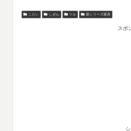
こだい
しぜん
ツル
新シリーズ家具
スポ
シ