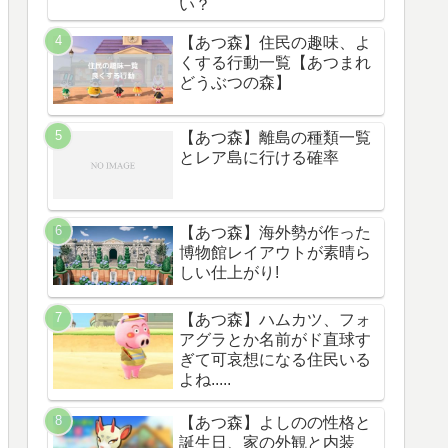
い？
【あつ森】住民の趣味、よ
くする行動一覧【あつまれ
どうぶつの森】
【あつ森】離島の種類一覧
とレア島に行ける確率
【あつ森】海外勢が作った
博物館レイアウトが素晴ら
しい仕上がり!
【あつ森】ハムカツ、フォ
アグラとか名前がド直球す
ぎて可哀想になる住民いる
よね.....
【あつ森】よしのの性格と
誕生日、家の外観と内装