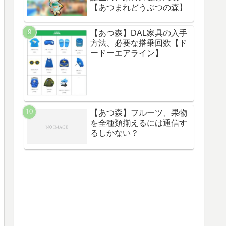
【あつまれどうぶつの森】
【あつ森】DAL家具の入手
方法、必要な搭乗回数【ド
ードーエアライン】
【あつ森】フルーツ、果物
を全種類揃えるには通信す
るしかない？