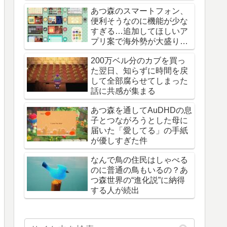
あつ森のスマートフォン、
便利そうなのに機能が少な
すぎる…追加してほしいア
プリ案で海外勢が大盛り上
がり
200万ベル分のカブを買っ
た翌日、知らずに時間を戻
して全部腐らせてしまった
話に共感が集まる
あつ森を通してAuDHDの息
子とつながろうとした母に
届いた「愛してる」の手紙
が優しすぎた件
なんで鳥の住民はしゃべる
のに普通の鳥もいるの？あ
つ森世界の“進化説”に納得
する人が続出