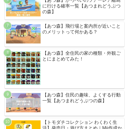
【あつ森】かっぺいのツアーレア離島
に行ける確率一覧【あつまれどうぶつ
の森】
【あつ森】飛行場と案内所が近いこと
のメリットって何かある？
【あつ森】全住民の家の種類・外観ご
とにまとめてみた！
【あつ森】住民の趣味、よくする行動
一覧【あつまれどうぶつの森】
【トモダチコレクション わくわく生
活】発売日・遊び方まとめ｜Mii作成か