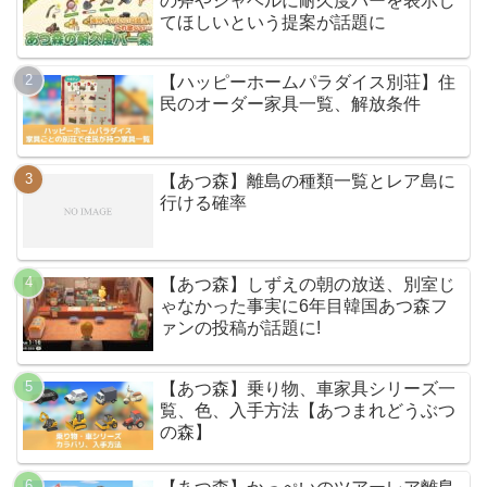
の斧やシャベルに耐久度バーを表示し
てほしいという提案が話題に
【ハッピーホームパラダイス別荘】住
民のオーダー家具一覧、解放条件
【あつ森】離島の種類一覧とレア島に
行ける確率
【あつ森】しずえの朝の放送、別室じ
ゃなかった事実に6年目韓国あつ森フ
ァンの投稿が話題に!
【あつ森】乗り物、車家具シリーズ一
覧、色、入手方法【あつまれどうぶつ
の森】