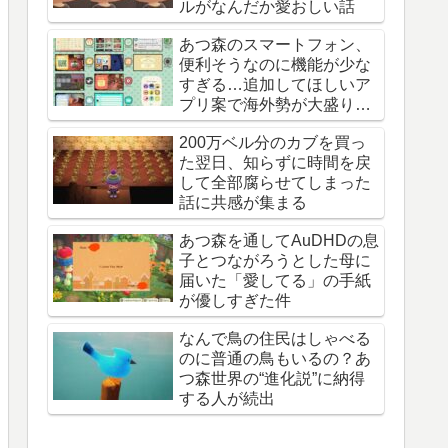
ルがなんだか愛おしい話
あつ森のスマートフォン、
便利そうなのに機能が少な
すぎる…追加してほしいア
プリ案で海外勢が大盛り上
がり
200万ベル分のカブを買っ
た翌日、知らずに時間を戻
して全部腐らせてしまった
話に共感が集まる
あつ森を通してAuDHDの息
子とつながろうとした母に
届いた「愛してる」の手紙
が優しすぎた件
なんで鳥の住民はしゃべる
のに普通の鳥もいるの？あ
つ森世界の“進化説”に納得
する人が続出