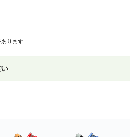
があります
違い