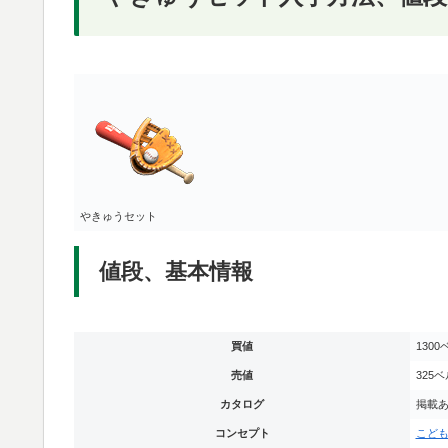
やきゅうセット
値段、基本情報
買値
1300
売値
325ベ
カタログ
掲載
コンセプト
こど