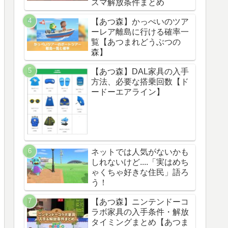
スマ解放条件まとめ
【あつ森】かっぺいのツア
ーレア離島に行ける確率一
覧【あつまれどうぶつの
森】
【あつ森】DAL家具の入手
方法、必要な搭乗回数【ド
ードーエアライン】
ネットでは人気がないかも
しれないけど....「実はめち
ゃくちゃ好きな住民」語ろ
う！
【あつ森】ニンテンドーコ
ラボ家具の入手条件・解放
タイミングまとめ【あつま