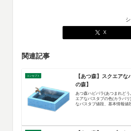
シ
X
関連記事
【あつ森】スクエアな
コンセプト
の森】
あつ森ハピパラ(あつまれどう
エアなバスタブの色(カラバ
なバスタブ値段、基本情報値段6