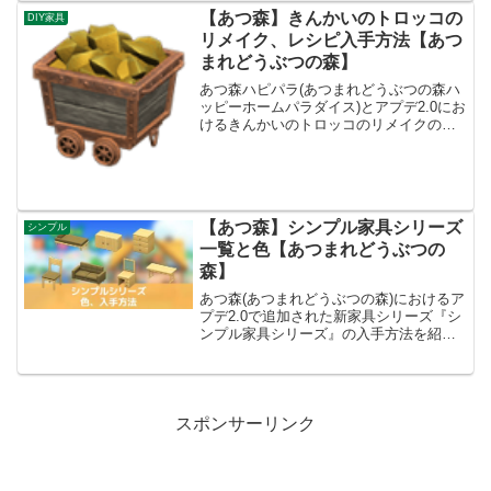
【あつ森】きんかいのトロッコの
DIY家具
リメイク、レシピ入手方法【あつ
まれどうぶつの森】
あつ森ハピパラ(あつまれどうぶつの森ハ
ッピーホームパラダイス)とアプデ2.0にお
けるきんかいのトロッコのリメイクの種
類一覧とレシピ入手方法です。きんかい
のトロッコ入手方法、値段きんかいのト
ロッコ基本情報売値30950ベルコンセプト
リッチ、フ...
【あつ森】シンプル家具シリーズ
シンプル
一覧と色【あつまれどうぶつの
森】
あつ森(あつまれどうぶつの森)におけるア
プデ2.0で追加された新家具シリーズ『シ
ンプル家具シリーズ』の入手方法を紹介
していきます！シリーズ家具一覧シンプ
ルなテーブルナチュラルブラウンホワイ
トピンクイエローグリーンブルーパープ
ルリメイク一覧買...
スポンサーリンク