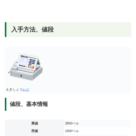
入手方法、値段
えきしょう
レジ
値段、基本情報
買値
3800ベル
売値
1600ベル