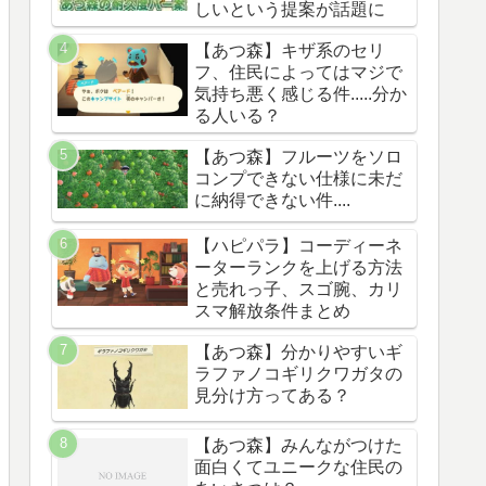
しいという提案が話題に
【あつ森】キザ系のセリ
フ、住民によってはマジで
気持ち悪く感じる件.....分か
る人いる？
【あつ森】フルーツをソロ
コンプできない仕様に未だ
に納得できない件....
【ハピパラ】コーディーネ
ーターランクを上げる方法
と売れっ子、スゴ腕、カリ
スマ解放条件まとめ
【あつ森】分かりやすいギ
ラファノコギリクワガタの
見分け方ってある？
【あつ森】みんながつけた
面白くてユニークな住民の