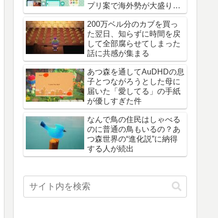
プリ案で海外勢が大盛り上
がり
200万ベル分のカブを買っ
た翌日、知らずに時間を戻
して全部腐らせてしまった
話に共感が集まる
あつ森を通してAuDHDの息
子とつながろうとした母に
届いた「愛してる」の手紙
が優しすぎた件
なんで鳥の住民はしゃべる
のに普通の鳥もいるの？あ
つ森世界の“進化説”に納得
する人が続出