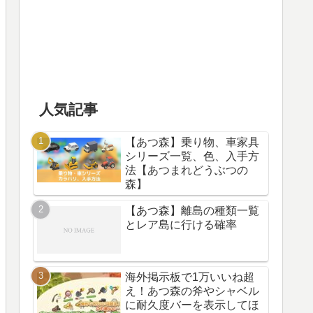
人気記事
【あつ森】乗り物、車家具
シリーズ一覧、色、入手方
法【あつまれどうぶつの
森】
【あつ森】離島の種類一覧
とレア島に行ける確率
海外掲示板で1万いいね超
え！あつ森の斧やシャベル
に耐久度バーを表示してほ