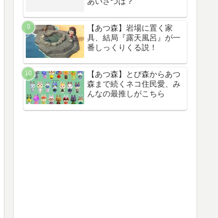
あいさつは？
【あつ森】岩場に置く家
具、結局『露天風呂』が一
番しっくりくる説！
【あつ森】とび森からあつ
森まで続くネコ住民愛、み
んなの最推しがこちら