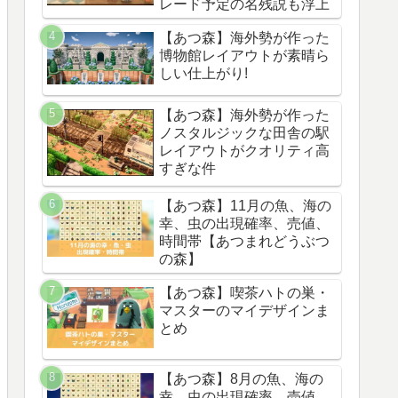
レード予定の名残説も浮上
【あつ森】海外勢が作った
博物館レイアウトが素晴ら
しい仕上がり!
【あつ森】海外勢が作った
ノスタルジックな田舎の駅
レイアウトがクオリティ高
すぎな件
【あつ森】11月の魚、海の
幸、虫の出現確率、売値、
時間帯【あつまれどうぶつ
の森】
【あつ森】喫茶ハトの巣・
マスターのマイデザインま
とめ
【あつ森】8月の魚、海の
幸、虫の出現確率、売値、