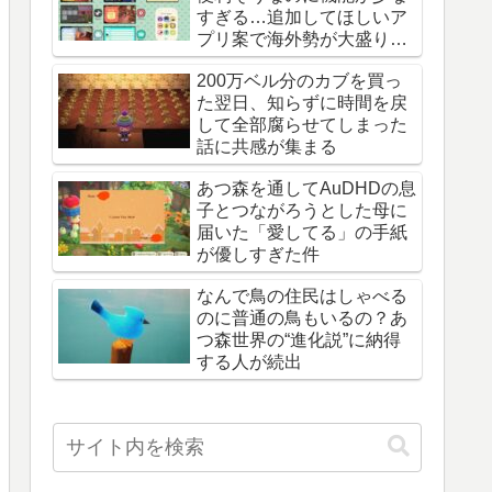
すぎる…追加してほしいア
プリ案で海外勢が大盛り上
がり
200万ベル分のカブを買っ
た翌日、知らずに時間を戻
して全部腐らせてしまった
話に共感が集まる
あつ森を通してAuDHDの息
子とつながろうとした母に
届いた「愛してる」の手紙
が優しすぎた件
なんで鳥の住民はしゃべる
のに普通の鳥もいるの？あ
つ森世界の“進化説”に納得
する人が続出