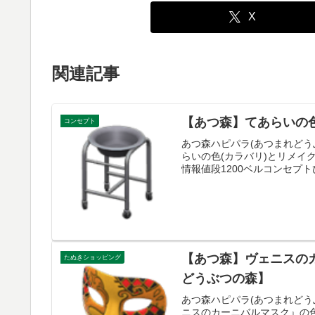
X
関連記事
【あつ森】てあらいの
コンセプト
あつ森ハピパラ(あつまれどう
らいの色(カラバリ)とリメ
情報値段1200ベルコンセプト
【あつ森】ヴェニスの
たぬきショッピング
どうぶつの森】
あつ森ハピパラ(あつまれどう
ニスのカーニバルマスク』の