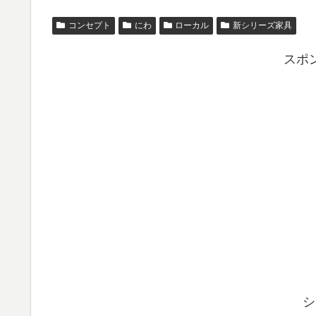
コンセプト
にわ
ローカル
新シリーズ家具
スポ
シ