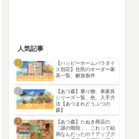
人気記事
【ハッピーホームパラダイ
ス別荘】住民のオーダー家
具一覧、解放条件
【あつ森】乗り物、車家具
シリーズ一覧、色、入手方
法【あつまれどうぶつの
森】
【あつ森】たぬき商店の
「謎の階段」、これって結
局なんだったの？アップグ